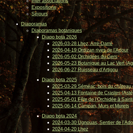
Inter associations
Expositions
Séjours
Diaporamas
Diaporamas botaniques
Diapo bota 2026
2026-03-28 Lhez, Arré-Darré
2026-04-19 Ordizan rives de l'Adour
2026-05-02 Orchidées du Gers
2026-05-23 Botanique au Lac Vert (Ag
2026-06-27 Ruisseau d'Artigou
Diapo bota 2025
2025-03-29 Séméac, bois du château 
2025-04-13 Fontaine de Crastes (Asté
2025-05-01 Fête de l'Orchidée à Saint-
2025-06-14 Campan, Murs et Murets
Diapo bota 2024
2024-03-30 Ugnouas, Sentier de l'Ado
2024-04-20 Lhez