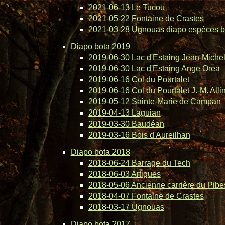
2021-06-13 Le Tucou
2021-05-22 Fontaine de Crastes
2021-03-28 Ugnouas diapo espèces b
Diapo bota 2019
2019-06-30 Lac d'Estaing Jean-Michel 
2019-06-30 Lac d'Estaing Ange Orea
2019-06-16 Col du Pourtalet
2019-06-16 Col du Pourtalet J.-M. Alli
2019-05-12 Sainte-Marie de Campan
2019-04-13 Laguian
2019-03-30 Baudéan
2019-03-16 Bois d'Aureilhan
Diapo bota 2018
2018-06-24 Barrage du Tech
2018-06-03 Artigues
2018-05-06 Ancienne carrière du Pibe
2018-04-07 Fontaine de Crastes
2018-03-17 Ugnouas
Diapo bota 2017