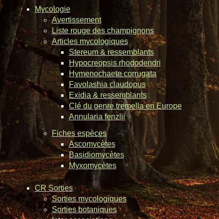
Mycologie
Avertissement
Liste rouge des champignons
Articles mycologiques
Stereum & ressemblants
Hypocreopsis rhododendri
Hymenochaete corrugata
Favolashia claudopus
Exidia & ressemblants
Clé du genre tremella en Europe
Annularia fenzlii
Fiches espèces
Ascomycètes
Basidiomycètes
Myxomycètes
CR Sorties
Sorties mycologiques
Sorties botaniques