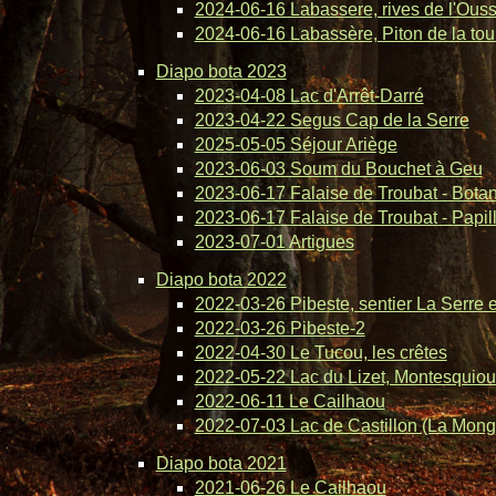
2024-06-16 Labassere, rives de l'Ous
2024-06-16 Labassère, Piton de la tou
Diapo bota 2023
2023-04-08 Lac d'Arrêt-Darré
2023-04-22 Segus Cap de la Serre
2025-05-05 Séjour Ariège
2023-06-03 Soum du Bouchet à Geu
2023-06-17 Falaise de Troubat - Bota
2023-06-17 Falaise de Troubat - Papil
2023-07-01 Artigues
Diapo bota 2022
2022-03-26 Pibeste, sentier La Serre 
2022-03-26 Pibeste-2
2022-04-30 Le Tucou, les crêtes
2022-05-22 Lac du Lizet, Montesquiou
2022-06-11 Le Cailhaou
2022-07-03 Lac de Castillon (La Mong
Diapo bota 2021
2021-06-26 Le Cailhaou