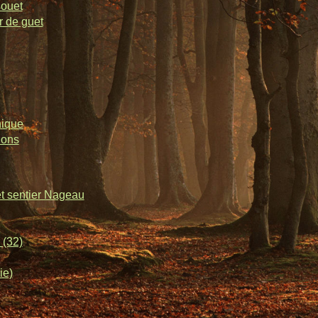
souet
r de guet
nique
lons
et sentier Nageau
 (32)
ie)