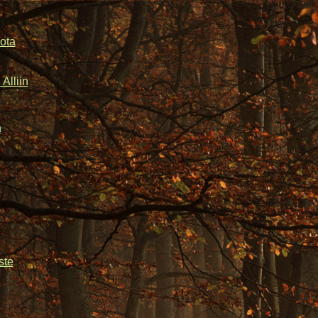
ota
Alliin
n
ste