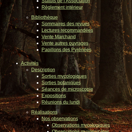
Statuts de l'Association
Règlement intérieur
Bibliothèque
Sommaires des revues
Lectures recommandées
Vente Marchand
Vente autres ouvrages
Papillons des Pyrénées
Activités
Description
Sorties mycologiques
Sorties botaniques
Séances de microscopie
Expositions
Réunions du lundi
Réalisations
Nos observations
Observations mycologiques
Observations myxomycètes