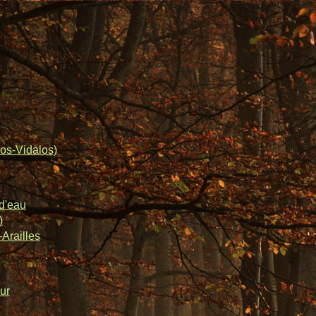
os-Vidalos)
d'eau
)
Arailles
ur