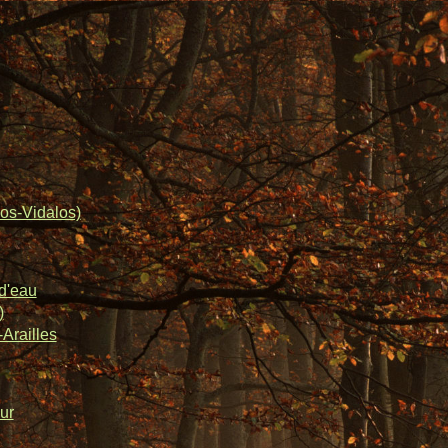
os-Vidalos)
d'eau
)
Arailles
ur