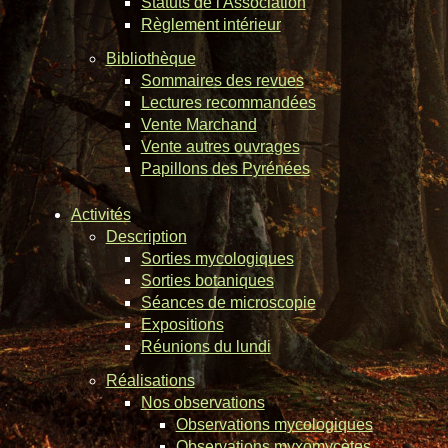
Statuts de l'Association
Règlement intérieur
Bibliothèque
Sommaires des revues
Lectures recommandées
Vente Marchand
Vente autres ouvrages
Papillons des Pyrénées
Activités
Description
Sorties mycologiques
Sorties botaniques
Séances de microscopie
Expositions
Réunions du lundi
Réalisations
Nos observations
Observations mycologiques
Observations myxomycètes