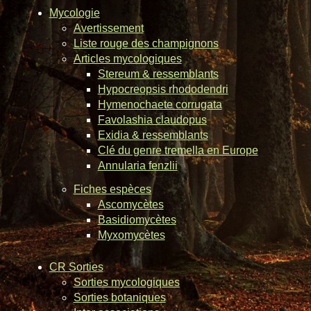
Mycologie
Avertissement
Liste rouge des champignons
Articles mycologiques
Stereum & ressemblants
Hypocreopsis rhododendri
Hymenochaete corrugata
Favolashia claudopus
Exidia & ressemblants
Clé du genre tremella en Europe
Annularia fenzlii
Fiches espèces
Ascomycètes
Basidiomycètes
Myxomycètes
CR Sorties
Sorties mycologiques
Sorties botaniques