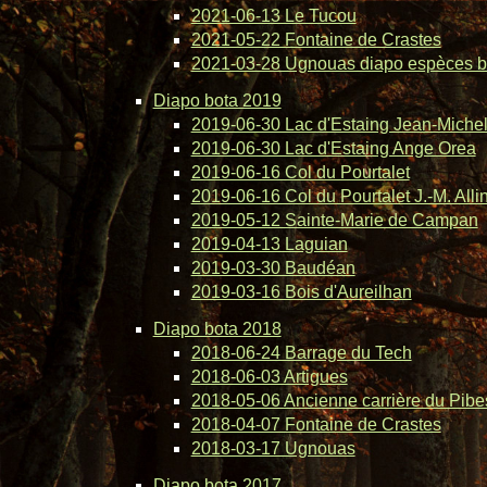
2021-06-13 Le Tucou
2021-05-22 Fontaine de Crastes
2021-03-28 Ugnouas diapo espèces b
Diapo bota 2019
2019-06-30 Lac d'Estaing Jean-Michel 
2019-06-30 Lac d'Estaing Ange Orea
2019-06-16 Col du Pourtalet
2019-06-16 Col du Pourtalet J.-M. Alli
2019-05-12 Sainte-Marie de Campan
2019-04-13 Laguian
2019-03-30 Baudéan
2019-03-16 Bois d'Aureilhan
Diapo bota 2018
2018-06-24 Barrage du Tech
2018-06-03 Artigues
2018-05-06 Ancienne carrière du Pibe
2018-04-07 Fontaine de Crastes
2018-03-17 Ugnouas
Diapo bota 2017