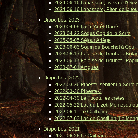
2024-06-16 Labassere, rives de l'Ous
2024-06-16 Labassère, Piton de la tou
Diapo bota 2023
2023-04-08 Lac d'Arrêt-Darré
2023-04-22 Segus Cap de la Serre
2025-05-05 Séjour Ariège
2023-06-03 Soum du Bouchet à Geu
2023-06-17 Falaise de Troubat - Bota
2023-06-17 Falaise de Troubat - Papil
2023-07-01 Artigues
Diapo bota 2022
2022-03-26 Pibeste, sentier La Serre 
2022-03-26 Pibeste-2
2022-04-30 Le Tucou, les crêtes
2022-05-22 Lac du Lizet, Montesquiou
2022-06-11 Le Cailhaou
2022-07-03 Lac de Castillon (La Mong
Diapo bota 2021
2021-06-26 Le Cailhaou