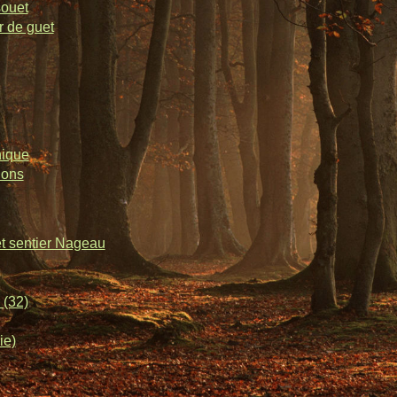
souet
r de guet
nique
lons
et sentier Nageau
 (32)
ie)