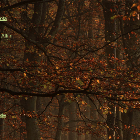
ota
Alliin
n
ste