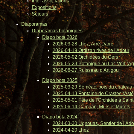
Inter associations
Expositions
Séjours
Diaporamas
Diaporamas botaniques
Diapo bota 2026
2026-03-28 Lhez, Arré-Darré
2026-04-19 Ordizan rives de l'Adour
2026-05-02 Orchidées du Gers
2026-05-23 Botanique au Lac Vert (Ag
2026-06-27 Ruisseau d'Artigou
Diapo bota 2025
2025-03-29 Séméac, bois du château 
2025-04-13 Fontaine de Crastes (Asté
2025-05-01 Fête de l'Orchidée à Saint-
2025-06-14 Campan, Murs et Murets
Diapo bota 2024
2024-03-30 Ugnouas, Sentier de l'Ado
2024-04-20 Lhez