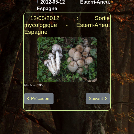
2012-05-12 Esterri-Aneu,
Espagne
12/05/2012 : Sortie
mycologique - Esterri-Aneu,
Espagne
Clics : 2955
Article précédent : 2016-04-10 Ariège diapo espèces my
Article suivant : 2012
Précédent
Suivant