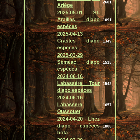
2601
Ariège
2025-05-01 St-
Arailles diapo
1091
espèces
2025-04-13
Crastes diapo
1349
especes
2025-03-29
Séméac diapo
1515
espèces
2024-06-16
Labassère Tour
1542
diapo espèces
2024-06-16
Labassere
1657
Oussouet
2024-04-20 Lhez
diapo espèces
1808
bota