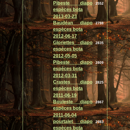
Pibeste diapo
2552
espèces bota
2013-03-23
Baudéan diapo
2798
espèces bota
2012-06-17
Gloriettes diapo
2835
espèces bota
2012-05-05
Pibeste diapo
2809
espèces bota
2012-03-31
Crastes diapo
2825
espèces bota
2011-06-19
Bouleste diapo
2867
espèces bota
2011-06-04
pourtalet diapo
2983
espèces bota