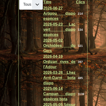
Afficher #
Titre
Clics
Articles
2026-06-27
Artigou diapo
214
espèces
2026-05-23 Lac
vert diapo
334
espèces
2026-05-02
Orchidées du
321
Gers
2026-04-19
Ordizan rives de
397
l'Adour
2026-03-28 Lhez
Arré-Darré bota
485
diapo
2025-06-14
Campan diapo
1139
espèces bota
2025-05-05 Séjour