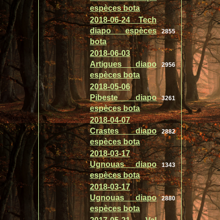
espèces bota
2018-06-24 Tech
diapo espèces
2855
bota
2018-06-03
Artigues diapo
2956
espèces bota
2018-05-06
Pibeste diapo
3261
espèces bota
2018-04-07
Crastes diapo
2882
espèces bota
2018-03-17
Ugnouas diapo
1343
espèces bota
2018-03-17
Ugnouas diapo
2880
espèces bota