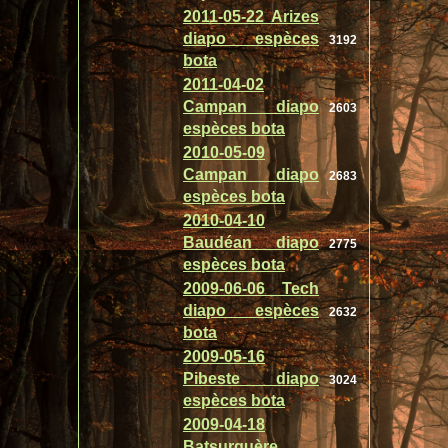
2011-05-22 Arizes
diapo espèces
3192
bota
2011-04-02
Campan diapo
2603
espèces bota
2010-05-09
Campan diapo
2683
espèces bota
2010-04-10
Baudéan diapo
2775
espèces bota
2009-06-06 Tech
diapo espèces
2632
bota
2009-05-16
Pibeste diapo
3024
espèces bota
2009-04-18
Batsurguère