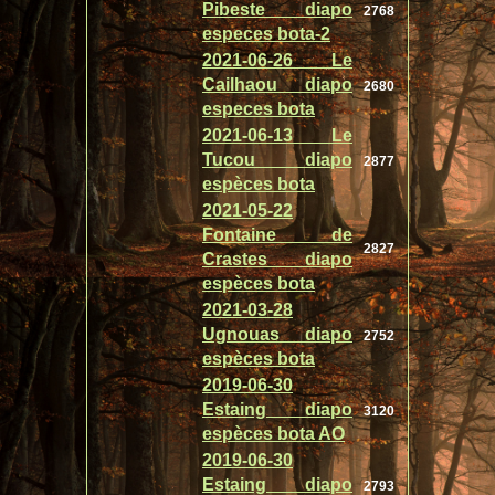
Pibeste diapo
2768
especes bota-2
2021-06-26 Le
Cailhaou diapo
2680
especes bota
2021-06-13 Le
Tucou diapo
2877
espèces bota
2021-05-22
Fontaine de
2827
Crastes diapo
espèces bota
2021-03-28
Ugnouas diapo
2752
espèces bota
2019-06-30
Estaing diapo
3120
espèces bota AO
2019-06-30
Estaing diapo
2793