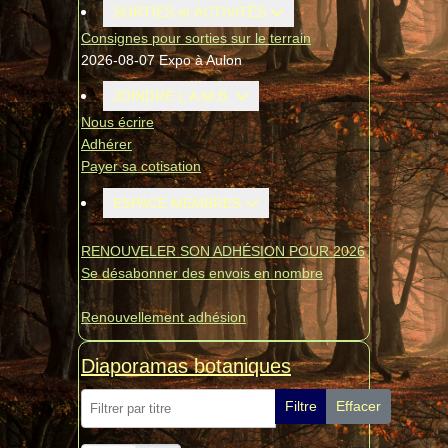
SORTIES et ACTIVITÉS
Consignes pour sorties sur le terrain
2026-08-07 Expo à Aulon
JOINDRE L'A.M.B.
Nous écrire
Adhérer
Payer sa cotisation
ESPACE MEMBRES
RENOUVELER SON ADHÉSION POUR 2026
Se désabonner des envois en nombre
Renouvellement adhésion
Diaporamas botaniques
Filtrer par titre
Filtre
Effacer