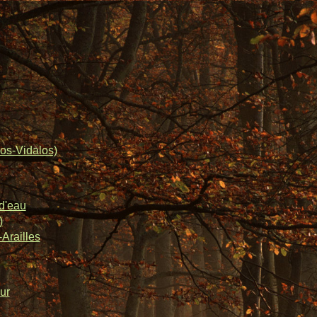
os-Vidalos)
d'eau
)
Arailles
ur