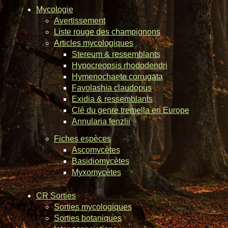
Mycologie
Avertissement
Liste rouge des champignons
Articles mycologiques
Stereum & ressemblants
Hypocreopsis rhododendri
Hymenochaete corrugata
Favolashia claudopus
Exidia & ressemblants
Clé du genre tremella en Europe
Annularia fenzlii
Fiches espèces
Ascomycètes
Basidiomycètes
Myxomycètes
CR Sorties
Sorties mycologiques
Sorties botaniques