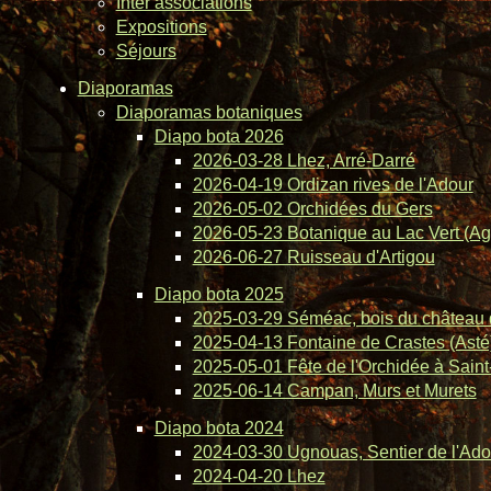
Inter associations
Expositions
Séjours
Diaporamas
Diaporamas botaniques
Diapo bota 2026
2026-03-28 Lhez, Arré-Darré
2026-04-19 Ordizan rives de l'Adour
2026-05-02 Orchidées du Gers
2026-05-23 Botanique au Lac Vert (Ag
2026-06-27 Ruisseau d'Artigou
Diapo bota 2025
2025-03-29 Séméac, bois du château 
2025-04-13 Fontaine de Crastes (Asté
2025-05-01 Fête de l'Orchidée à Saint-
2025-06-14 Campan, Murs et Murets
Diapo bota 2024
2024-03-30 Ugnouas, Sentier de l'Ado
2024-04-20 Lhez