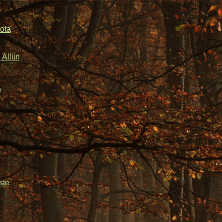
ota
Alliin
n
ste