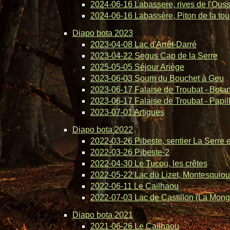
2024-06-16 Labassere, rives de l'Ous
2024-06-16 Labassère, Piton de la tou
Diapo bota 2023
2023-04-08 Lac d'Arrêt-Darré
2023-04-22 Segus Cap de la Serre
2025-05-05 Séjour Ariège
2023-06-03 Soum du Bouchet à Geu
2023-06-17 Falaise de Troubat - Bota
2023-06-17 Falaise de Troubat - Papil
2023-07-01 Artigues
Diapo bota 2022
2022-03-26 Pibeste, sentier La Serre 
2022-03-26 Pibeste-2
2022-04-30 Le Tucou, les crêtes
2022-05-22 Lac du Lizet, Montesquiou
2022-06-11 Le Cailhaou
2022-07-03 Lac de Castillon (La Mong
Diapo bota 2021
2021-06-26 Le Cailhaou