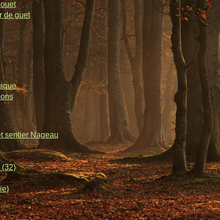
souet
r de guet
nique
lons
et sentier Nageau
 (32)
ie)