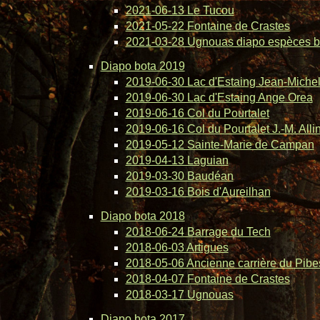
2021-06-13 Le Tucou
2021-05-22 Fontaine de Crastes
2021-03-28 Ugnouas diapo espèces b
Diapo bota 2019
2019-06-30 Lac d'Estaing Jean-Michel 
2019-06-30 Lac d'Estaing Ange Orea
2019-06-16 Col du Pourtalet
2019-06-16 Col du Pourtalet J.-M. Alli
2019-05-12 Sainte-Marie de Campan
2019-04-13 Laguian
2019-03-30 Baudéan
2019-03-16 Bois d'Aureilhan
Diapo bota 2018
2018-06-24 Barrage du Tech
2018-06-03 Artigues
2018-05-06 Ancienne carrière du Pibe
2018-04-07 Fontaine de Crastes
2018-03-17 Ugnouas
Diapo bota 2017