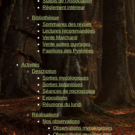
Statuts de l'Association
Règlement intérieur
Bibliothèque
Sommaires des revues
Lectures recommandées
Vente Marchand
Vente autres ouvrages
Papillons des Pyrénées
Activités
Description
Sorties mycologiques
Sorties botaniques
Séances de microscopie
Expositions
Réunions du lundi
Réalisations
Nos observations
Observations mycologiques
Observations myxomycètes