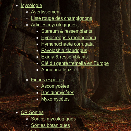
Mycologie
Avertissement
Liste rouge des champignons
Articles mycologiques
Stereum & ressemblants
Hypocreopsis rhododendri
Hymenochaete corrugata
Favolashia claudopus
Exidia & ressemblants
Clé du genre tremella en Europe
Annularia fenzlii
Fiches espèces
Ascomycètes
Basidiomycètes
Myxomycètes
CR Sorties
Sorties mycologiques
Sorties botaniques