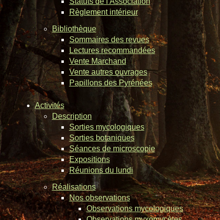
Statuts de l'Association
Règlement intérieur
Bibliothèque
Sommaires des revues
Lectures recommandées
Vente Marchand
Vente autres ouvrages
Papillons des Pyrénées
Activités
Description
Sorties mycologiques
Sorties botaniques
Séances de microscopie
Expositions
Réunions du lundi
Réalisations
Nos observations
Observations mycologiques
Observations myxomycètes