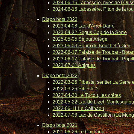
2024-06-16 Labassere, rives de l'Ous
2024-06-16 Labassère, Piton de la tou
Diapo bota 2023
2023-04-08 Lac d'Arrêt-Darré
2023-04-22 Segus Cap de la Serre
2025-05-05 Séjour Ariège
2023-06-03 Soum du Bouchet à Geu
2023-06-17 Falaise de Troubat - Bota
2023-06-17 Falaise de Troubat - Papil
2023-07-01 Artigues
Diapo bota 2022
2022-03-26 Pibeste, sentier La Serre 
2022-03-26 Pibeste-2
2022-04-30 Le Tucou, les crêtes
2022-05-22 Lac du Lizet, Montesquiou
2022-06-11 Le Cailhaou
2022-07-03 Lac de Castillon (La Mong
Diapo bota 2021
2021-06-26 Le Cailhaou