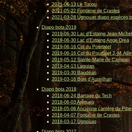
2021-06-13 Le Tucou
2021-05-22 Fontaine de Crastes
2021-03-28 Ugnouas diapo espèces b
Diapo bota 2019
2019-06-30 Lac d'Estaing Jean-Michel 
2019-06-30 Lac d'Estaing Ange Orea
2019-06-16 Col du Pourtalet
2019-06-16 Col du Pourtalet J.-M. Alli
2019-05-12 Sainte-Marie de Campan
2019-04-13 Laguian
2019-03-30 Baudéan
2019-03-16 Bois d'Aureilhan
Diapo bota 2018
2018-06-24 Barrage du Tech
2018-06-03 Artigues
2018-05-06 Ancienne carrière du Pibe
2018-04-07 Fontaine de Crastes
2018-03-17 Ugnouas
Diapo bota 2017