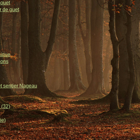
souet
r de guet
nique
lons
et sentier Nageau
 (32)
ie)