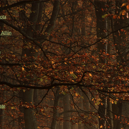
ota
Alliin
n
ste