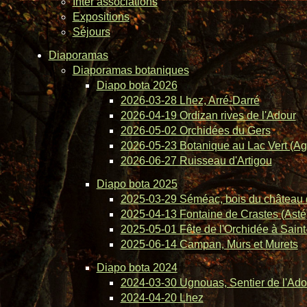
Inter associations
Expositions
Séjours
Diaporamas
Diaporamas botaniques
Diapo bota 2026
2026-03-28 Lhez, Arré-Darré
2026-04-19 Ordizan rives de l'Adour
2026-05-02 Orchidées du Gers
2026-05-23 Botanique au Lac Vert (Ag
2026-06-27 Ruisseau d'Artigou
Diapo bota 2025
2025-03-29 Séméac, bois du château 
2025-04-13 Fontaine de Crastes (Asté
2025-05-01 Fête de l'Orchidée à Saint-
2025-06-14 Campan, Murs et Murets
Diapo bota 2024
2024-03-30 Ugnouas, Sentier de l'Ado
2024-04-20 Lhez