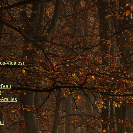
os-Vidalos)
d'eau
)
Arailles
ur