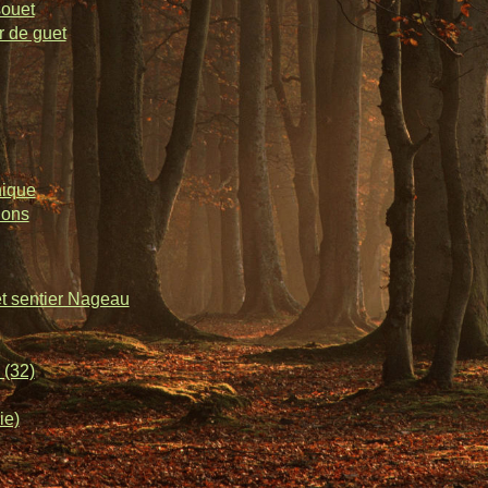
souet
r de guet
nique
lons
et sentier Nageau
 (32)
ie)