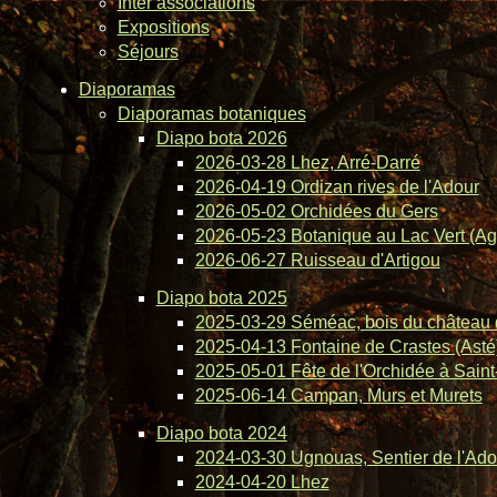
Inter associations
Expositions
Séjours
Diaporamas
Diaporamas botaniques
Diapo bota 2026
2026-03-28 Lhez, Arré-Darré
2026-04-19 Ordizan rives de l'Adour
2026-05-02 Orchidées du Gers
2026-05-23 Botanique au Lac Vert (Ag
2026-06-27 Ruisseau d'Artigou
Diapo bota 2025
2025-03-29 Séméac, bois du château 
2025-04-13 Fontaine de Crastes (Asté
2025-05-01 Fête de l'Orchidée à Saint-
2025-06-14 Campan, Murs et Murets
Diapo bota 2024
2024-03-30 Ugnouas, Sentier de l'Ado
2024-04-20 Lhez