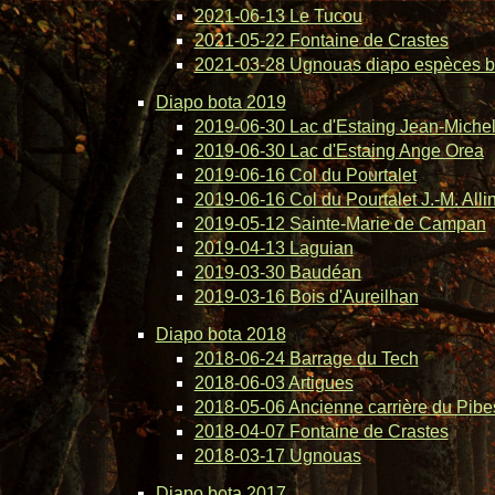
2021-06-13 Le Tucou
2021-05-22 Fontaine de Crastes
2021-03-28 Ugnouas diapo espèces b
Diapo bota 2019
2019-06-30 Lac d'Estaing Jean-Michel 
2019-06-30 Lac d'Estaing Ange Orea
2019-06-16 Col du Pourtalet
2019-06-16 Col du Pourtalet J.-M. Alli
2019-05-12 Sainte-Marie de Campan
2019-04-13 Laguian
2019-03-30 Baudéan
2019-03-16 Bois d'Aureilhan
Diapo bota 2018
2018-06-24 Barrage du Tech
2018-06-03 Artigues
2018-05-06 Ancienne carrière du Pibe
2018-04-07 Fontaine de Crastes
2018-03-17 Ugnouas
Diapo bota 2017