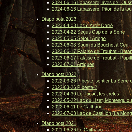
2024-06-16 Labassere, rives de l'Ous
2024-06-16 Labassère, Piton de la tou
Diapo bota 2023
2023-04-08 Lac d'Arrêt-Darré
2023-04-22 Segus Cap de la Serre
2025-05-05 Séjour Ariège
2023-06-03 Soum du Bouchet à Geu
2023-06-17 Falaise de Troubat - Bota
2023-06-17 Falaise de Troubat - Papil
2023-07-01 Artigues
Diapo bota 2022
2022-03-26 Pibeste, sentier La Serre 
2022-03-26 Pibeste-2
2022-04-30 Le Tucou, les crêtes
2022-05-22 Lac du Lizet, Montesquiou
2022-06-11 Le Cailhaou
2022-07-03 Lac de Castillon (La Mong
Diapo bota 2021
2021-06-26 Le Cailhaou