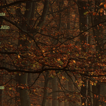
ota
Alliin
n
ste