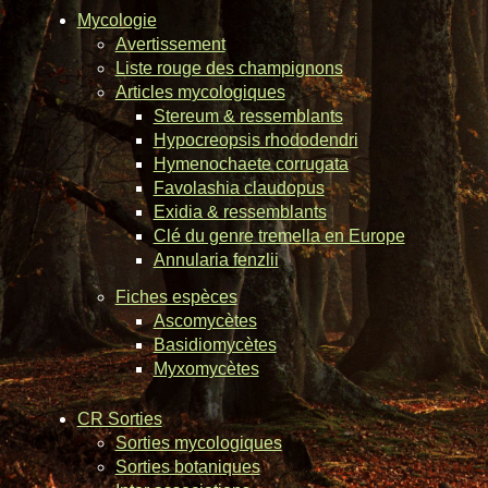
Mycologie
Avertissement
Liste rouge des champignons
Articles mycologiques
Stereum & ressemblants
Hypocreopsis rhododendri
Hymenochaete corrugata
Favolashia claudopus
Exidia & ressemblants
Clé du genre tremella en Europe
Annularia fenzlii
Fiches espèces
Ascomycètes
Basidiomycètes
Myxomycètes
CR Sorties
Sorties mycologiques
Sorties botaniques