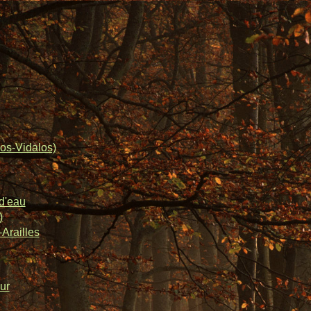
os-Vidalos)
d'eau
)
Arailles
ur