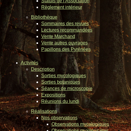
Statuts de l'Association
Règlement intérieur
Bibliothèque
Sommaires des revues
Lectures recommandées
Vente Marchand
Vente autres ouvrages
Papillons des Pyrénées
Activités
Description
Sorties mycologiques
Sorties botaniques
Séances de microscopie
Expositions
Réunions du lundi
Réalisations
Nos observations
Observations mycologiques
Observations myxomycètes