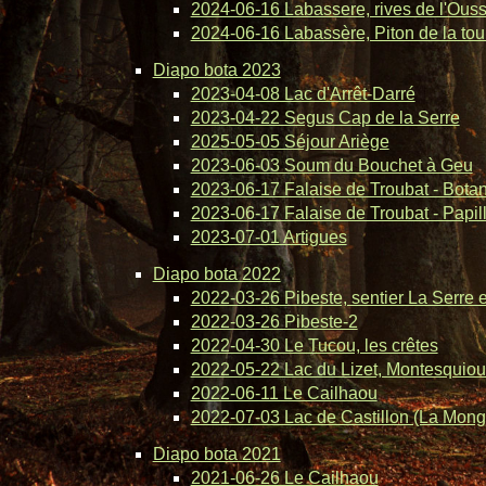
2024-06-16 Labassere, rives de l'Ous
2024-06-16 Labassère, Piton de la tou
Diapo bota 2023
2023-04-08 Lac d'Arrêt-Darré
2023-04-22 Segus Cap de la Serre
2025-05-05 Séjour Ariège
2023-06-03 Soum du Bouchet à Geu
2023-06-17 Falaise de Troubat - Bota
2023-06-17 Falaise de Troubat - Papil
2023-07-01 Artigues
Diapo bota 2022
2022-03-26 Pibeste, sentier La Serre 
2022-03-26 Pibeste-2
2022-04-30 Le Tucou, les crêtes
2022-05-22 Lac du Lizet, Montesquiou
2022-06-11 Le Cailhaou
2022-07-03 Lac de Castillon (La Mong
Diapo bota 2021
2021-06-26 Le Cailhaou