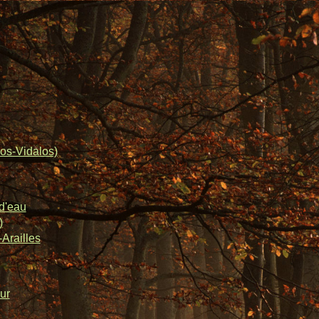
os-Vidalos)
d'eau
)
Arailles
ur