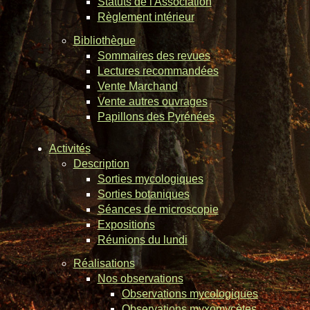
Statuts de l'Association
Règlement intérieur
Bibliothèque
Sommaires des revues
Lectures recommandées
Vente Marchand
Vente autres ouvrages
Papillons des Pyrénées
Activités
Description
Sorties mycologiques
Sorties botaniques
Séances de microscopie
Expositions
Réunions du lundi
Réalisations
Nos observations
Observations mycologiques
Observations myxomycètes