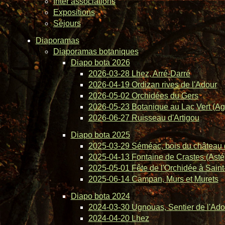
Inter associations
Expositions
Séjours
Diaporamas
Diaporamas botaniques
Diapo bota 2026
2026-03-28 Lhez, Arré-Darré
2026-04-19 Ordizan rives de l'Adour
2026-05-02 Orchidées du Gers
2026-05-23 Botanique au Lac Vert (Ag
2026-06-27 Ruisseau d'Artigou
Diapo bota 2025
2025-03-29 Séméac, bois du château 
2025-04-13 Fontaine de Crastes (Asté
2025-05-01 Fête de l'Orchidée à Saint-
2025-06-14 Campan, Murs et Murets
Diapo bota 2024
2024-03-30 Ugnouas, Sentier de l'Ado
2024-04-20 Lhez