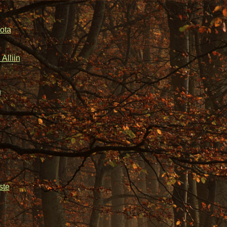
ota
Alliin
n
ste