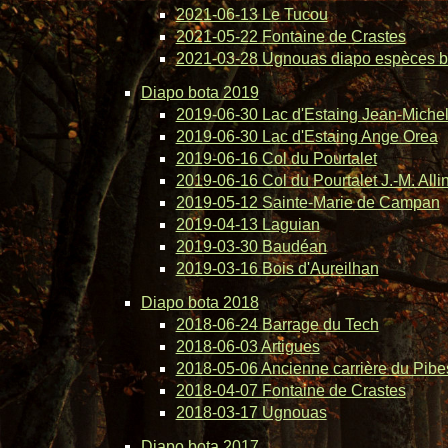
2021-06-13 Le Tucou
2021-05-22 Fontaine de Crastes
2021-03-28 Ugnouas diapo espèces b
Diapo bota 2019
2019-06-30 Lac d'Estaing Jean-Michel 
2019-06-30 Lac d'Estaing Ange Orea
2019-06-16 Col du Pourtalet
2019-06-16 Col du Pourtalet J.-M. Alli
2019-05-12 Sainte-Marie de Campan
2019-04-13 Laguian
2019-03-30 Baudéan
2019-03-16 Bois d'Aureilhan
Diapo bota 2018
2018-06-24 Barrage du Tech
2018-06-03 Artigues
2018-05-06 Ancienne carrière du Pibe
2018-04-07 Fontaine de Crastes
2018-03-17 Ugnouas
Diapo bota 2017