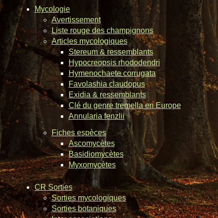
Mycologie
Avertissement
Liste rouge des champignons
Articles mycologiques
Stereum & ressemblants
Hypocreopsis rhododendri
Hymenochaete corrugata
Favolashia claudopus
Exidia & ressemblants
Clé du genre tremella en Europe
Annularia fenzlii
Fiches espèces
Ascomycètes
Basidiomycètes
Myxomycètes
CR Sorties
Sorties mycologiques
Sorties botaniques