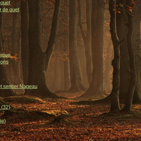
souet
r de guet
nique
lons
et sentier Nageau
 (32)
ie)