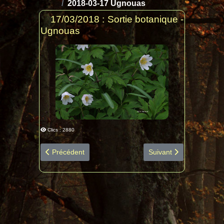
2018-03-17 Ugnouas
17/03/2018 : Sortie botanique -
Ugnouas
Clics : 2880
Article précédent : 2018-03-17 Ugnouas diapo espèces 
Article suivant : 2017-
Précédent
Suivant