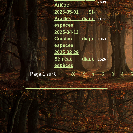
2609
Ariège
2025-05-01 St-
Arailles diapo
1100
espèces
2025-04-13
Crastes diapo
1363
especes
2025-03-29
Séméac diapo
1526
espèces
Page 1 sur 8
1
2
3
4
5