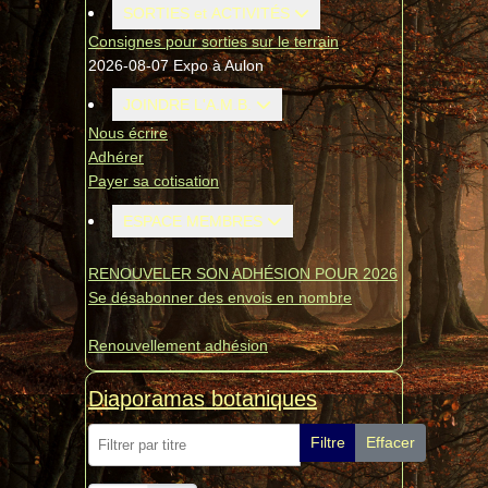
SORTIES et ACTIVITÉS
Consignes pour sorties sur le terrain
2026-08-07 Expo à Aulon
JOINDRE L'A.M.B.
Nous écrire
Adhérer
Payer sa cotisation
ESPACE MEMBRES
RENOUVELER SON ADHÉSION POUR 2026
Se désabonner des envois en nombre
Renouvellement adhésion
Diaporamas botaniques
Filtrer par titre
Filtre
Effacer