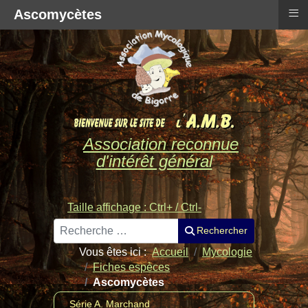
≡
Ascomycètes
Association reconnue
d'intérêt général
Taille affichage : Ctrl+ / Ctrl-
Rechercher
Rechercher
Vous êtes ici :
Accueil
Mycologie
Fiches espèces
Ascomycètes
Série A. Marchand