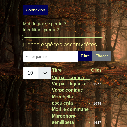
Connexion
Mot de passe perdu ?
Identifiant perdu ?
Fiches espèces ascomycètes
Filtrer par titre
Filtre
Effacer
Afficher #
Titre
Clics
Articles
Verpa conica -
Verpa digitalis -
1572
Verpe conique
Morchella
esculenta -
1698
Morille commune
Mitrophora
semilibera -
1647