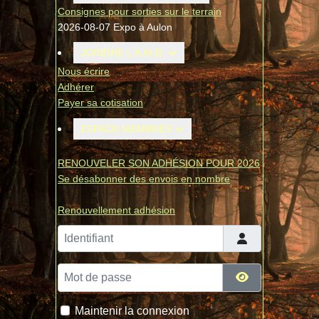
Consignes pour sorties sur le terrain
2026-08-07 Expo à Aulon
JOINDRE L'A.M.B.
Nous écrire
Adhérer
Payer sa cotisation
ESPACE MEMBRES
RENOUVELER SON ADHÉSION POUR 2026
Se désabonner des envois en nombre
Renouvellement adhésion
Identifiant
Mot de passe
Afficher le mo
Maintenir la connexion