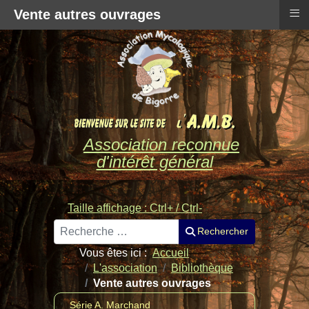
≡
Vente autres ouvrages
Association reconnue
d'intérêt général
Taille affichage : Ctrl+ / Ctrl-
Rechercher
Rechercher
Vous êtes ici :
Accueil
L'association
Bibliothèque
Vente autres ouvrages
Série A. Marchand