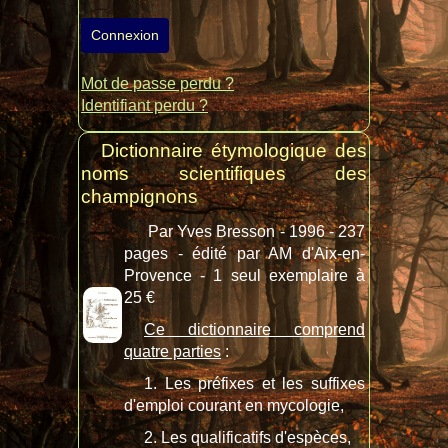
Connexion
Mot de passe perdu ?
Identifiant perdu ?
Dictionnaire étymologique des
noms scientifiques des
champignons
Par Yves Bresson - 1996 - 237
pages - édité par AM d'Aix-en-
Provence - 1 seul exemplaire à
25 €
Ce dictionnaire comprend
quatre parties
:
1. Les préfixes et les suffixes
d'emploi courant en mycologie,
2. Les qualificatifs d'espèces,