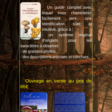
Un guide complet avec
lequel vous cheminerez
facilement vers une
identification sûre et
intuitive, grâce à :
- un système original
d'onglets pour les
caractères à observer
- de grandes photos
- des descriptions précises et concises.
Ouvrage en vente au prix de
65€