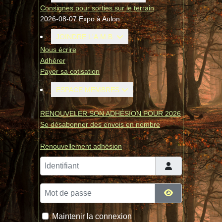
Consignes pour sorties sur le terrain
2026-08-07 Expo à Aulon
JOINDRE L'A.M.B.
Nous écrire
Adhérer
Payer sa cotisation
ESPACE MEMBRES
RENOUVELER SON ADHÉSION POUR 2026
Se désabonner des envois en nombre
Renouvellement adhésion
Identifiant
Mot de passe
Afficher le mo
Maintenir la connexion