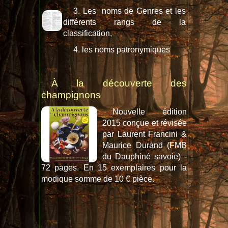
3. Les noms de Genres et les
différents rangs de la
classification,
4. les noms patronymiques
À la découverte des
champignons
Nouvelle édition
2015 conçue et révisée
par Laurent Francini &
Maurice Durand (FMB
du Dauphiné savoie) -
72 pages. En 15 exemplaires pour la
modique somme de 10 € pièce.