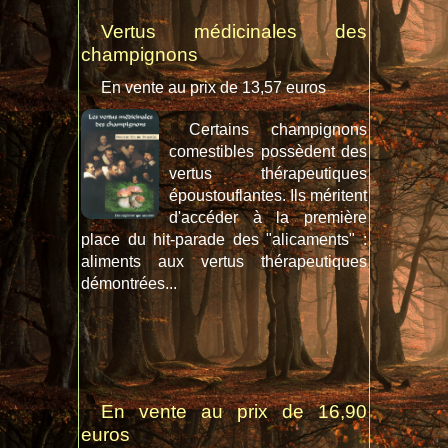
Vertus médicinales des
champignons
En vente au prix de 13,57 euros
Certains champignons
comestibles possèdent des
vertus thérapeutiques
époustouflantes. Ils méritent
d'accéder à la première
place du hit-parade des "alicaments" :
aliments aux vertus thérapeutiques
démontrées...
En vente au prix de 16,90
euros