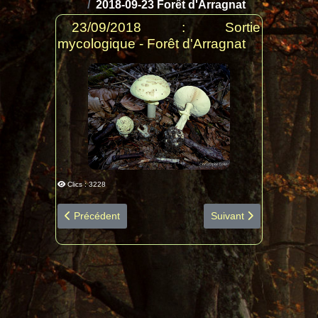
2018-09-23 Forêt d'Arragnat
23/09/2018 : Sortie
mycologique - Forêt d'Arragnat
Clics : 3228
Article précédent : 2018-10-14 Expo Séméac diapo salle
Article suivant : 2018
Précédent
Suivant