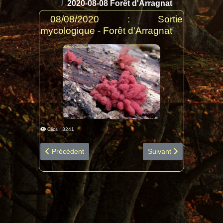
2020-08-08 Forêt d'Arragnat
08/08/2020 : Sortie
mycologique - Forêt d'Arragnat
Clics : 3241
Article précédent : 2020-08-23 Beyrède diapo espèces 
Article suivant : 2020
Précédent
Suivant