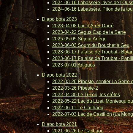
2024-06-16 Labassere, rives de l'Ous
2024-06-16 Labassère, Piton de la tou
Diapo bota 2023
2023-04-08 Lac d'Arrêt-Darré
2023-04-22 Segus Cap de la Serre
2025-05-05 Séjour Ariège
2023-06-03 Soum du Bouchet à Geu
2023-06-17 Falaise de Troubat - Bota
2023-06-17 Falaise de Troubat - Papil
2023-07-01 Artigues
Diapo bota 2022
2022-03-26 Pibeste, sentier La Serre 
2022-03-26 Pibeste-2
2022-04-30 Le Tucou, les crêtes
2022-05-22 Lac du Lizet, Montesquiou
2022-06-11 Le Cailhaou
2022-07-03 Lac de Castillon (La Mong
Diapo bota 2021
2021-06-26 Le Cailhaou