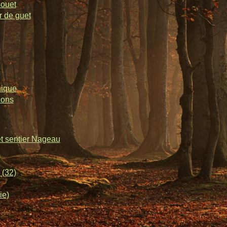
souet
r de guet
nique
lons
et sentier Nageau
 (32)
ie)