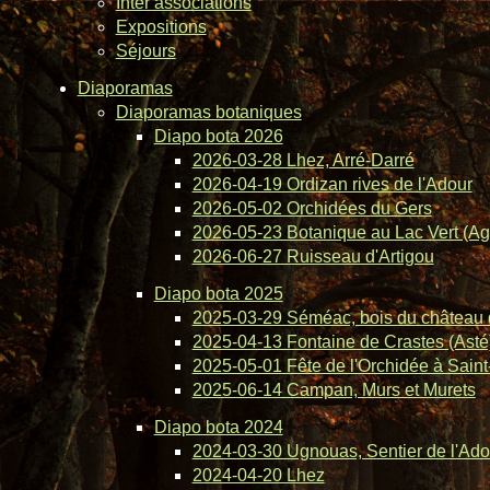
Inter associations
Expositions
Séjours
Diaporamas
Diaporamas botaniques
Diapo bota 2026
2026-03-28 Lhez, Arré-Darré
2026-04-19 Ordizan rives de l'Adour
2026-05-02 Orchidées du Gers
2026-05-23 Botanique au Lac Vert (Ag
2026-06-27 Ruisseau d'Artigou
Diapo bota 2025
2025-03-29 Séméac, bois du château 
2025-04-13 Fontaine de Crastes (Asté
2025-05-01 Fête de l'Orchidée à Saint-
2025-06-14 Campan, Murs et Murets
Diapo bota 2024
2024-03-30 Ugnouas, Sentier de l'Ado
2024-04-20 Lhez