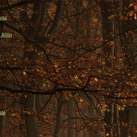
ota
Alliin
n
ste