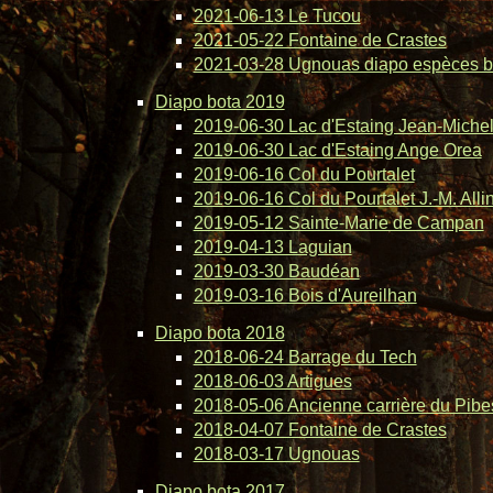
2021-06-13 Le Tucou
2021-05-22 Fontaine de Crastes
2021-03-28 Ugnouas diapo espèces b
Diapo bota 2019
2019-06-30 Lac d'Estaing Jean-Michel 
2019-06-30 Lac d'Estaing Ange Orea
2019-06-16 Col du Pourtalet
2019-06-16 Col du Pourtalet J.-M. Alli
2019-05-12 Sainte-Marie de Campan
2019-04-13 Laguian
2019-03-30 Baudéan
2019-03-16 Bois d'Aureilhan
Diapo bota 2018
2018-06-24 Barrage du Tech
2018-06-03 Artigues
2018-05-06 Ancienne carrière du Pibe
2018-04-07 Fontaine de Crastes
2018-03-17 Ugnouas
Diapo bota 2017