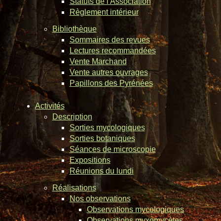
Statuts de l'Association
Règlement intérieur
Bibliothèque
Sommaires des revues
Lectures recommandées
Vente Marchand
Vente autres ouvrages
Papillons des Pyrénées
Activités
Description
Sorties mycologiques
Sorties botaniques
Séances de microscopie
Expositions
Réunions du lundi
Réalisations
Nos observations
Observations mycologiques
Observations myxomycètes