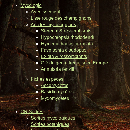
Mycologie
Avertissement
Liste rouge des champignons
Articles mycologiques
Stereum & ressemblants
Hypocreopsis rhododendri
Hymenochaete corrugata
Favolashia claudopus
Exidia & ressemblants
Clé du genre tremella en Europe
Annularia fenzlii
Fiches espèces
Ascomycètes
Basidiomycètes
Myxomycètes
CR Sorties
Sorties mycologiques
Sorties botaniques