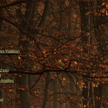
os-Vidalos)
d'eau
)
Arailles
ur