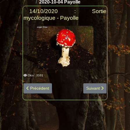
2020-10-04 Payolle
14/10/2020 : Sortie
mycologique - Payolle
Clics : 3101
Article précédent : 2020-10-17 Cantaous diapo espèce
Article suivant : 2020
Précédent
Suivant