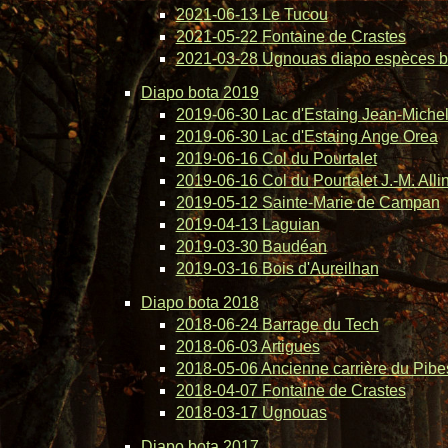
2021-06-13 Le Tucou
2021-05-22 Fontaine de Crastes
2021-03-28 Ugnouas diapo espèces b
Diapo bota 2019
2019-06-30 Lac d'Estaing Jean-Michel 
2019-06-30 Lac d'Estaing Ange Orea
2019-06-16 Col du Pourtalet
2019-06-16 Col du Pourtalet J.-M. Alli
2019-05-12 Sainte-Marie de Campan
2019-04-13 Laguian
2019-03-30 Baudéan
2019-03-16 Bois d'Aureilhan
Diapo bota 2018
2018-06-24 Barrage du Tech
2018-06-03 Artigues
2018-05-06 Ancienne carrière du Pibe
2018-04-07 Fontaine de Crastes
2018-03-17 Ugnouas
Diapo bota 2017