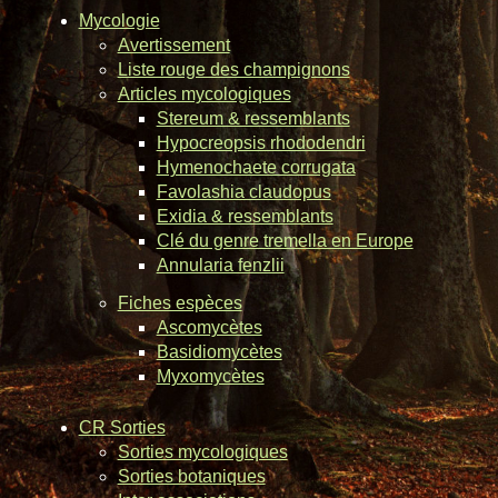
Mycologie
Avertissement
Liste rouge des champignons
Articles mycologiques
Stereum & ressemblants
Hypocreopsis rhododendri
Hymenochaete corrugata
Favolashia claudopus
Exidia & ressemblants
Clé du genre tremella en Europe
Annularia fenzlii
Fiches espèces
Ascomycètes
Basidiomycètes
Myxomycètes
CR Sorties
Sorties mycologiques
Sorties botaniques