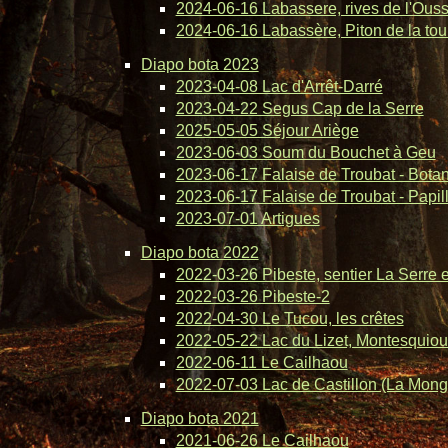
2024-06-16 Labassere, rives de l'Ous
2024-06-16 Labassère, Piton de la tou
Diapo bota 2023
2023-04-08 Lac d'Arrêt-Darré
2023-04-22 Segus Cap de la Serre
2025-05-05 Séjour Ariège
2023-06-03 Soum du Bouchet à Geu
2023-06-17 Falaise de Troubat - Bota
2023-06-17 Falaise de Troubat - Papil
2023-07-01 Artigues
Diapo bota 2022
2022-03-26 Pibeste, sentier La Serre 
2022-03-26 Pibeste-2
2022-04-30 Le Tucou, les crêtes
2022-05-22 Lac du Lizet, Montesquiou
2022-06-11 Le Cailhaou
2022-07-03 Lac de Castillon (La Mong
Diapo bota 2021
2021-06-26 Le Cailhaou