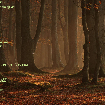
souet
r de guet
nique
lons
et sentier Nageau
 (32)
ie)