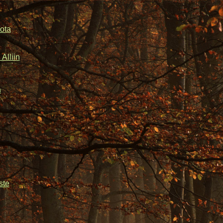
ota
Alliin
n
ste