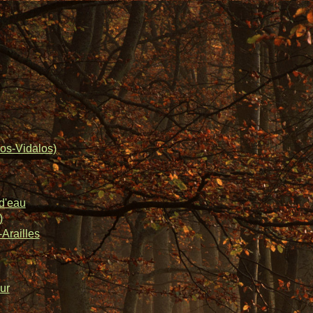
os-Vidalos)
d'eau
)
Arailles
ur