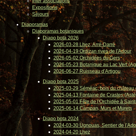
Inter associations
Expositions
Séjours
Diaporamas
Diaporamas botaniques
Diapo bota 2026
2026-03-28 Lhez, Arré-Darré
2026-04-19 Ordizan rives de l'Adour
2026-05-02 Orchidées du Gers
2026-05-23 Botanique au Lac Vert (Ag
2026-06-27 Ruisseau d'Artigou
Diapo bota 2025
2025-03-29 Séméac, bois du château 
2025-04-13 Fontaine de Crastes (Asté
2025-05-01 Fête de l'Orchidée à Saint-
2025-06-14 Campan, Murs et Murets
Diapo bota 2024
2024-03-30 Ugnouas, Sentier de l'Ado
2024-04-20 Lhez