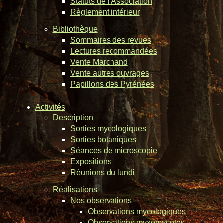
Statuts de l'Association
Règlement intérieur
Bibliothèque
Sommaires des revues
Lectures recommandées
Vente Marchand
Vente autres ouvrages
Papillons des Pyrénées
Activités
Description
Sorties mycologiques
Sorties botaniques
Séances de microscopie
Expositions
Réunions du lundi
Réalisations
Nos observations
Observations mycologiques
Observations myxomycètes