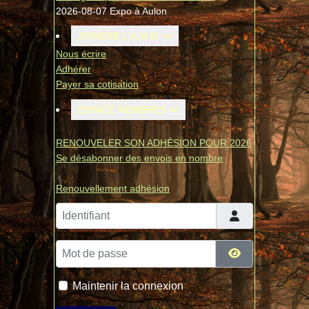
2026-08-07 Expo à Aulon
JOINDRE L'A.M.B.
Nous écrire
Adhérer
Payer sa cotisation
ESPACE MEMBRES
RENOUVELER SON ADHÉSION POUR 2026
Se désabonner des envois en nombre
Renouvellement adhésion
Identifiant
Mot de passe
Afficher le mo
Maintenir la connexion