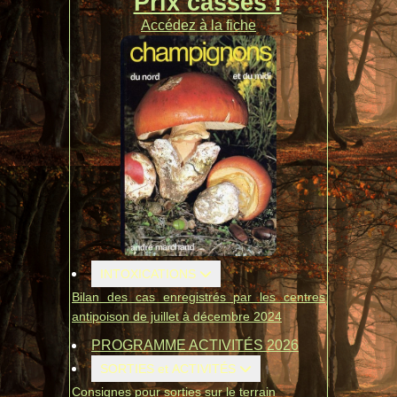
Prix cassés !
Accédez à la fiche
INTOXICATIONS
Bilan des cas enregistrés par les centres
antipoison de juillet à décembre 2024
PROGRAMME ACTIVITÉS 2026
SORTIES et ACTIVITÉS
Consignes pour sorties sur le terrain