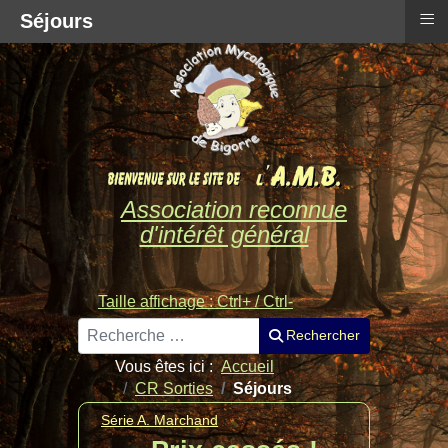
≡
Séjours
Association reconnue
d'intérêt général
Taille affichage : Ctrl+ / Ctrl-
Rechercher
Rechercher
Vous êtes ici :
Accueil
CR Sorties
Séjours
Série A. Marchand