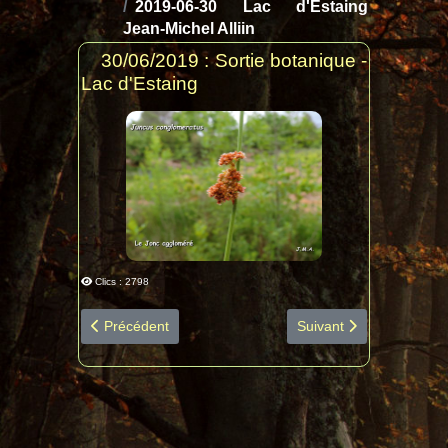
2019-06-30 Lac d'Estaing
Jean-Michel Alliin
30/06/2019 : Sortie botanique -
Lac d'Estaing
Clics : 2798
Article précédent : 2019-06-30 Estaing diapo espèces b
Article suivant : 2019-
Précédent
Suivant