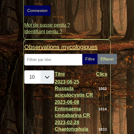
Connexion
Mot de passe perdu ?
Identifiant perdu ?
Observations mycologiques
Filtrer par titre
Filtre
Effacer
Afficher #
Titre
Clics
Articles
2023-06-25
Russula
1002
aciculocystis CR
2023-06-08
Entonaema
1014
cinnabarina CR
2023-02-28
Chaetotyphula
1033