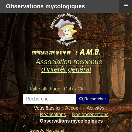
≡
Observations mycologiques
Association reconnue
d'intérêt général
Taille affichage : Ctrl+ / Ctrl-
Rechercher
Rechercher
Vous êtes ici :
Accueil
Activités
Réalisations
Nos observations
Observations mycologiques
Série A. Marchand