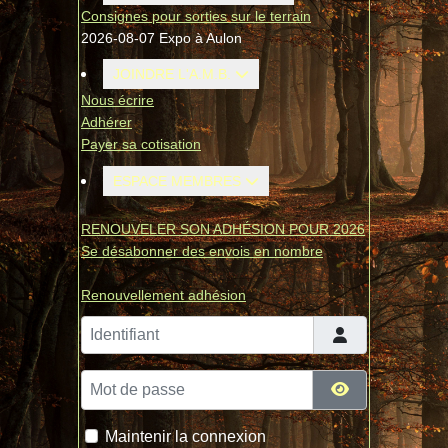
Consignes pour sorties sur le terrain
2026-08-07 Expo à Aulon
JOINDRE L'A.M.B.
Nous écrire
Adhérer
Payer sa cotisation
ESPACE MEMBRES
RENOUVELER SON ADHÉSION POUR 2026
Se désabonner des envois en nombre
Renouvellement adhésion
Identifiant
Mot de passe
Afficher le mo
Maintenir la connexion