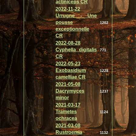
actiniceps CR
2022-11-22
Urrugne - Une
pousse
1202
exceptionnelle
CR
2022-08-28
Cyphella digitalis
771
CR
2022-05-23
Exobasidium
1228
camelliae CR
2021-05-08
Dacrymyces
1237
minor
2021-03-17
Trametes
1124
ochracea
2021-03-08
Rustroemia
1132