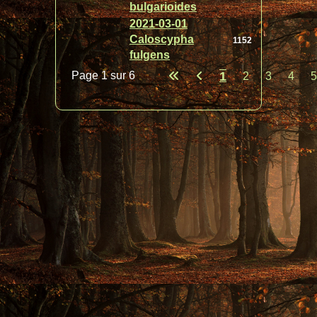
bulgarioides
2021-03-01
Caloscypha
1152
fulgens
Page 1 sur 6
1
2
3
4
5