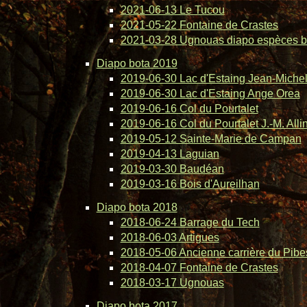
2021-06-13 Le Tucou
2021-05-22 Fontaine de Crastes
2021-03-28 Ugnouas diapo espèces b
Diapo bota 2019
2019-06-30 Lac d'Estaing Jean-Michel 
2019-06-30 Lac d'Estaing Ange Orea
2019-06-16 Col du Pourtalet
2019-06-16 Col du Pourtalet J.-M. Alli
2019-05-12 Sainte-Marie de Campan
2019-04-13 Laguian
2019-03-30 Baudéan
2019-03-16 Bois d'Aureilhan
Diapo bota 2018
2018-06-24 Barrage du Tech
2018-06-03 Artigues
2018-05-06 Ancienne carrière du Pibe
2018-04-07 Fontaine de Crastes
2018-03-17 Ugnouas
Diapo bota 2017