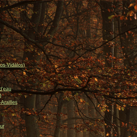
os-Vidalos)
d'eau
)
Arailles
ur