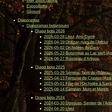
Inter associations
Expositions
Séjours
Diaporamas
Diaporamas botaniques
Diapo bota 2026
2026-03-28 Lhez, Arré-Darré
2026-04-19 Ordizan rives de l'Adour
2026-05-02 Orchidées du Gers
2026-05-23 Botanique au Lac Vert (Ag
2026-06-27 Ruisseau d'Artigou
Diapo bota 2025
2025-03-29 Séméac, bois du château 
2025-04-13 Fontaine de Crastes (Asté
2025-05-01 Fête de l'Orchidée à Saint-
2025-06-14 Campan, Murs et Murets
Diapo bota 2024
2024-03-30 Ugnouas, Sentier de l'Ado
2024-04-20 Lhez