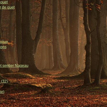
souet
r de guet
nique
lons
et sentier Nageau
 (32)
ie)