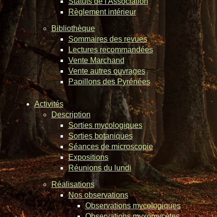
Statuts de l'Association
Règlement intérieur
Bibliothèque
Sommaires des revues
Lectures recommandées
Vente Marchand
Vente autres ouvrages
Papillons des Pyrénées
Activités
Description
Sorties mycologiques
Sorties botaniques
Séances de microscopie
Expositions
Réunions du lundi
Réalisations
Nos observations
Observations mycologiques
Observations myxomycètes