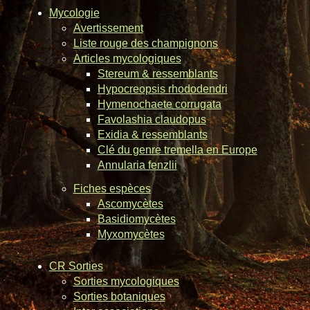
Mycologie
Avertissement
Liste rouge des champignons
Articles mycologiques
Stereum & ressemblants
Hypocreopsis rhododendri
Hymenochaete corrugata
Favolashia claudopus
Exidia & ressemblants
Clé du genre tremella en Europe
Annularia fenzlii
Fiches espèces
Ascomycètes
Basidiomycètes
Myxomycètes
CR Sorties
Sorties mycologiques
Sorties botaniques