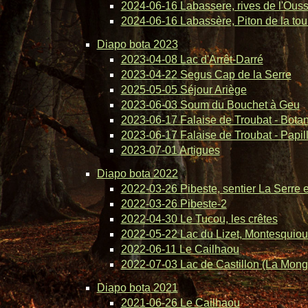
2024-06-16 Labassere, rives de l'Ous
2024-06-16 Labassère, Piton de la tou
Diapo bota 2023
2023-04-08 Lac d'Arrêt-Darré
2023-04-22 Segus Cap de la Serre
2025-05-05 Séjour Ariège
2023-06-03 Soum du Bouchet à Geu
2023-06-17 Falaise de Troubat - Bota
2023-06-17 Falaise de Troubat - Papil
2023-07-01 Artigues
Diapo bota 2022
2022-03-26 Pibeste, sentier La Serre 
2022-03-26 Pibeste-2
2022-04-30 Le Tucou, les crêtes
2022-05-22 Lac du Lizet, Montesquiou
2022-06-11 Le Cailhaou
2022-07-03 Lac de Castillon (La Mong
Diapo bota 2021
2021-06-26 Le Cailhaou