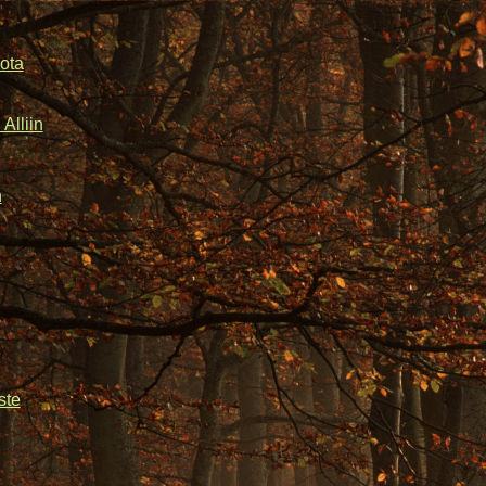
ota
Alliin
n
ste