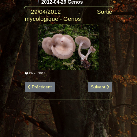
2012-04-29 Genos
29/04/2012 : Sortie
mycologique - Genos
Clics : 3013
Article précédent : 2012-05-12 Espagne diapo privé bot
Article suivant : 2011-
Précédent
Suivant