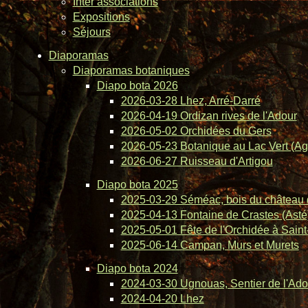
Inter associations
Expositions
Séjours
Diaporamas
Diaporamas botaniques
Diapo bota 2026
2026-03-28 Lhez, Arré-Darré
2026-04-19 Ordizan rives de l'Adour
2026-05-02 Orchidées du Gers
2026-05-23 Botanique au Lac Vert (Ag
2026-06-27 Ruisseau d'Artigou
Diapo bota 2025
2025-03-29 Séméac, bois du château 
2025-04-13 Fontaine de Crastes (Asté
2025-05-01 Fête de l'Orchidée à Saint-
2025-06-14 Campan, Murs et Murets
Diapo bota 2024
2024-03-30 Ugnouas, Sentier de l'Ado
2024-04-20 Lhez