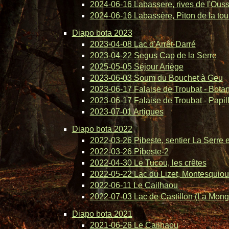
2024-06-16 Labassere, rives de l'Ous
2024-06-16 Labassère, Piton de la tou
Diapo bota 2023
2023-04-08 Lac d'Arrêt-Darré
2023-04-22 Segus Cap de la Serre
2025-05-05 Séjour Ariège
2023-06-03 Soum du Bouchet à Geu
2023-06-17 Falaise de Troubat - Bota
2023-06-17 Falaise de Troubat - Papil
2023-07-01 Artigues
Diapo bota 2022
2022-03-26 Pibeste, sentier La Serre 
2022-03-26 Pibeste-2
2022-04-30 Le Tucou, les crêtes
2022-05-22 Lac du Lizet, Montesquiou
2022-06-11 Le Cailhaou
2022-07-03 Lac de Castillon (La Mong
Diapo bota 2021
2021-06-26 Le Cailhaou