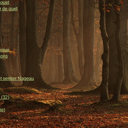
souet
r de guet
nique
lons
et sentier Nageau
 (32)
ie)