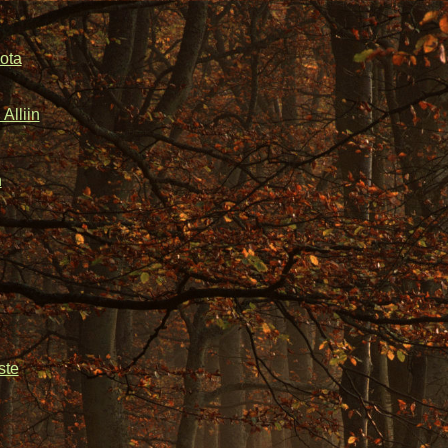
ota
Alliin
n
ste