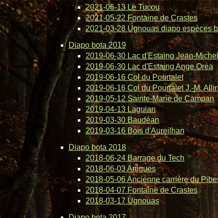
2021-06-13 Le Tucou
2021-05-22 Fontaine de Crastes
2021-03-28 Ugnouas diapo espèces b
Diapo bota 2019
2019-06-30 Lac d'Estaing Jean-Michel 
2019-06-30 Lac d'Estaing Ange Orea
2019-06-16 Col du Pourtalet
2019-06-16 Col du Pourtalet J.-M. Alli
2019-05-12 Sainte-Marie de Campan
2019-04-13 Laguian
2019-03-30 Baudéan
2019-03-16 Bois d'Aureilhan
Diapo bota 2018
2018-06-24 Barrage du Tech
2018-06-03 Artigues
2018-05-06 Ancienne carrière du Pibe
2018-04-07 Fontaine de Crastes
2018-03-17 Ugnouas
Diapo bota 2017