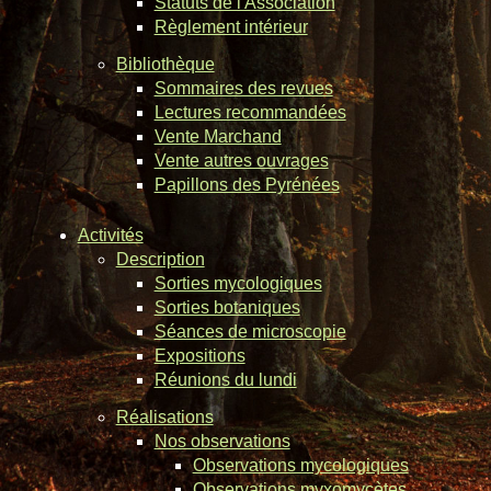
Statuts de l'Association
Règlement intérieur
Bibliothèque
Sommaires des revues
Lectures recommandées
Vente Marchand
Vente autres ouvrages
Papillons des Pyrénées
Activités
Description
Sorties mycologiques
Sorties botaniques
Séances de microscopie
Expositions
Réunions du lundi
Réalisations
Nos observations
Observations mycologiques
Observations myxomycètes