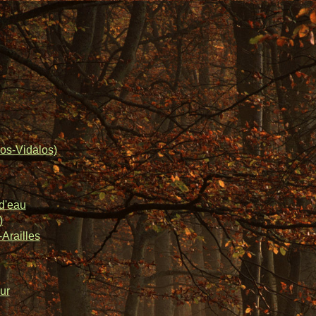
os-Vidalos)
d'eau
)
Arailles
ur