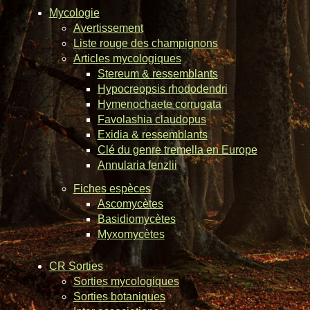
Mycologie
Avertissement
Liste rouge des champignons
Articles mycologiques
Stereum & ressemblants
Hypocreopsis rhododendri
Hymenochaete corrugata
Favolashia claudopus
Exidia & ressemblants
Clé du genre tremella en Europe
Annularia fenzlii
Fiches espèces
Ascomycètes
Basidiomycètes
Myxomycètes
CR Sorties
Sorties mycologiques
Sorties botaniques