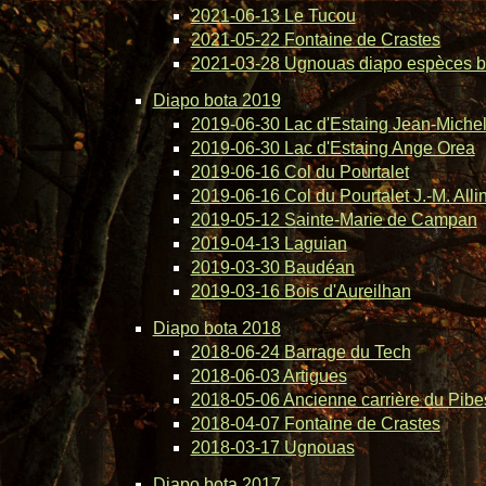
2021-06-13 Le Tucou
2021-05-22 Fontaine de Crastes
2021-03-28 Ugnouas diapo espèces b
Diapo bota 2019
2019-06-30 Lac d'Estaing Jean-Michel 
2019-06-30 Lac d'Estaing Ange Orea
2019-06-16 Col du Pourtalet
2019-06-16 Col du Pourtalet J.-M. Alli
2019-05-12 Sainte-Marie de Campan
2019-04-13 Laguian
2019-03-30 Baudéan
2019-03-16 Bois d'Aureilhan
Diapo bota 2018
2018-06-24 Barrage du Tech
2018-06-03 Artigues
2018-05-06 Ancienne carrière du Pibe
2018-04-07 Fontaine de Crastes
2018-03-17 Ugnouas
Diapo bota 2017