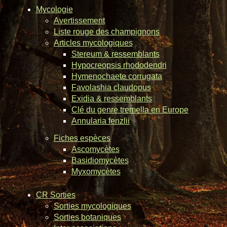
Mycologie
Avertissement
Liste rouge des champignons
Articles mycologiques
Stereum & ressemblants
Hypocreopsis rhododendri
Hymenochaete corrugata
Favolashia claudopus
Exidia & ressemblants
Clé du genre tremella en Europe
Annularia fenzlii
Fiches espèces
Ascomycètes
Basidiomycètes
Myxomycètes
CR Sorties
Sorties mycologiques
Sorties botaniques