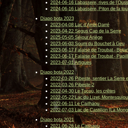
2024-06-16 Labassere, rives de l'Ous
2024-06-16 Labassère, Piton de la tou
Diapo bota 2023
2023-04-08 Lac d'Arrêt-Darré
2023-04-22 Segus Cap de la Serre
2025-05-05 Séjour Ariège
2023-06-03 Soum du Bouchet à Geu
2023-06-17 Falaise de Troubat - Bota
2023-06-17 Falaise de Troubat - Papil
2023-07-01 Artigues
Diapo bota 2022
2022-03-26 Pibeste, sentier La Serre 
2022-03-26 Pibeste-2
2022-04-30 Le Tucou, les crêtes
2022-05-22 Lac du Lizet, Montesquiou
2022-06-11 Le Cailhaou
2022-07-03 Lac de Castillon (La Mong
Diapo bota 2021
2021-06-26 Le Cailhaou