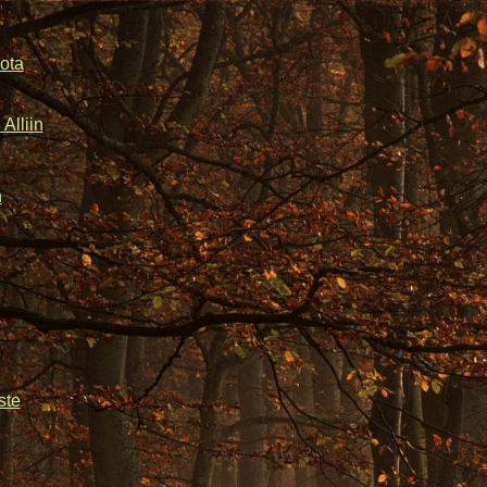
ota
Alliin
n
ste