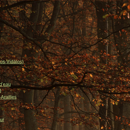
os-Vidalos)
d'eau
)
Arailles
ur