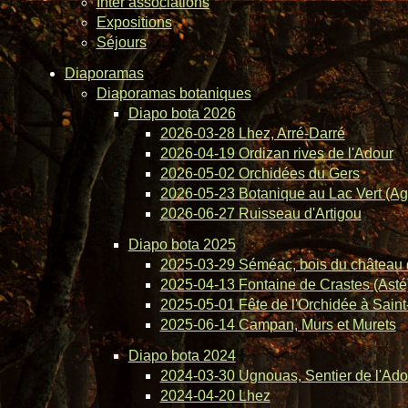
Inter associations
Expositions
Séjours
Diaporamas
Diaporamas botaniques
Diapo bota 2026
2026-03-28 Lhez, Arré-Darré
2026-04-19 Ordizan rives de l'Adour
2026-05-02 Orchidées du Gers
2026-05-23 Botanique au Lac Vert (Ag
2026-06-27 Ruisseau d'Artigou
Diapo bota 2025
2025-03-29 Séméac, bois du château 
2025-04-13 Fontaine de Crastes (Asté
2025-05-01 Fête de l'Orchidée à Saint-
2025-06-14 Campan, Murs et Murets
Diapo bota 2024
2024-03-30 Ugnouas, Sentier de l'Ado
2024-04-20 Lhez