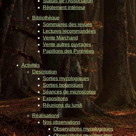
Statuts de l'Association
Règlement intérieur
Bibliothèque
Sommaires des revues
Lectures recommandées
Vente Marchand
Vente autres ouvrages
Papillons des Pyrénées
Activités
Description
Sorties mycologiques
Sorties botaniques
Séances de microscopie
Expositions
Réunions du lundi
Réalisations
Nos observations
Observations mycologiques
Observations myxomycètes