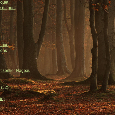
souet
r de guet
nique
lons
et sentier Nageau
 (32)
ie)