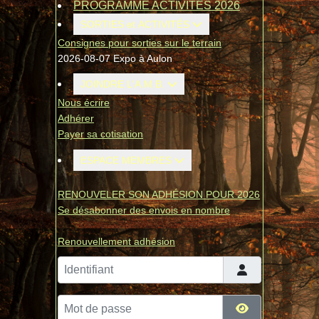
PROGRAMME ACTIVITÉS 2026
SORTIES et ACTIVITÉS
Consignes pour sorties sur le terrain
2026-08-07 Expo à Aulon
JOINDRE L'A.M.B.
Nous écrire
Adhérer
Payer sa cotisation
ESPACE MEMBRES
RENOUVELER SON ADHÉSION POUR 2026
Se désabonner des envois en nombre
Renouvellement adhésion
Identifiant
Mot de passe
Afficher le mo