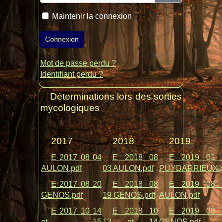
Maintenir la connexion
Connexion
Mot de passe perdu ?
Identifiant perdu ?
Déterminations lors des sorties
mycologiques
2017
2018
2019
E 2017 08 04
E 2018 08
E 2019 01 
AULON.pdf
03 AULON.pdf
PUYDARRIEUX.p
E 2017 08 20
E 2018 08
E 2019 08 
GENOS.pdf
19 GENOS.pdf
AULON.pdf
E 2017 10 14
E 2018 10
E 2019 08 
et 15
13 et 14
GENOS.pdf