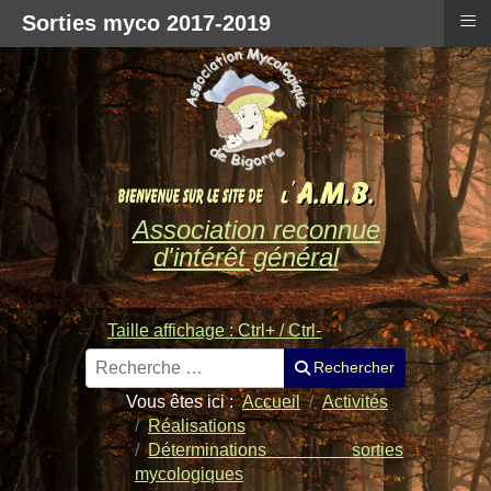
≡
Sorties myco 2017-2019
Association reconnue
d'intérêt général
Taille affichage : Ctrl+ / Ctrl-
Rechercher
Rechercher
Vous êtes ici :
Accueil
Activités
Réalisations
Déterminations sorties
mycologiques