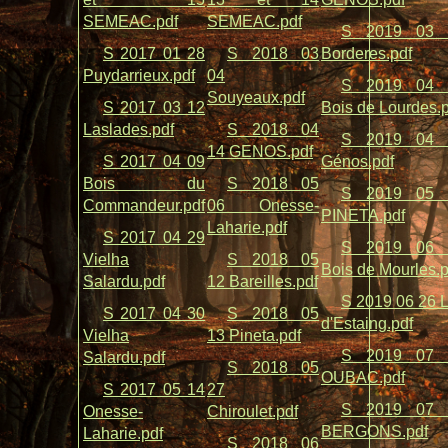
SEMEAC.pdf
SEMEAC.pdf
S 2019 03 
S 2017 01 28
S 2018 03
Borderes.pdf
Puydarrieux.pdf
04
S 2019 04 
Souyeaux.pdf
S 2017 03 12
Bois de Lourdes.
Laslades.pdf
S 2018 04
S 2019 04 
14 GENOS.pdf
S 2017 04 09
Génos.pdf
Bois du
S 2018 05
S 2019 05 
Commandeur.pdf
06 Onesse-
PINETA.pdf
Laharie.pdf
S 2017 04 29
S 2019 06 
Vielha
S 2018 05
Bois de Mourles.p
Salardu.pdf
12 Bareilles.pdf
S 2019 06 26 
S 2017 04 30
S 2018 05
d'Estaing.pdf
Vielha
13 Pineta.pdf
S 2019 07 
Salardu.pdf
S 2018 05
OUBAC.pdf
S 2017 05 14
27
S 2019 07 
Onesse-
Chiroulet.pdf
BERGONS.pdf
Laharie.pdf
S 2018 06