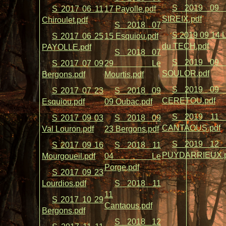
S 2019 09 
S 2017 06 11
17 Payolle.pdf
SIREIX.pdf
Chiroulet.pdf
S 2018 07
S 2019 09 14 
S 2017 06 25
15 Esquiou.pdf
du TECH.pdf
PAYOLLE.pdf
S 2018 07
S 2019 09 
S 2017 07 09
29 Le
SOULOR.pdf
Bergons.pdf
Mourtis.pdf
S 2019 09 
S 2017 07 23
S 2018 09
CERETOU.pdf
Esquiou.pdf
09 Oubac.pdf
S 2019 11 
S 2017 09 03
S 2018 09
CANTAOUS.pdf
Val Louron.pdf
23 Bergons.pdf
S 2019 12 
S 2017 09 16
S 2018 11
PUYDARRIEUX.p
Mourgoueil.pdf
04 Le
Porge.pdf
S 2017 09 23
Lourdios.pdf
S 2018 11
11
S 2017 10 29
Cantaous.pdf
Bergons.pdf
S 2018 12