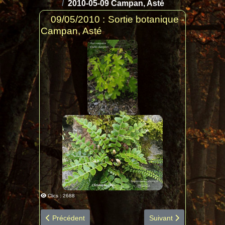
2010-05-09 Campan, Asté
09/05/2010 : Sortie botanique -
Campan, Asté
Clics : 2688
Article précédent : 2011-04-02 Campan diapo espèces b
Article suivant : 2010-
Précédent
Suivant