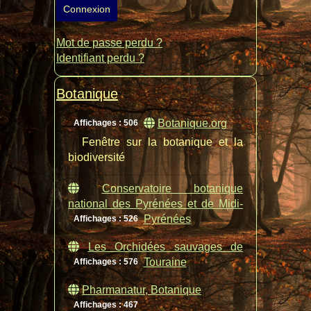
Connexion
Mot de passe perdu ?
Identifiant perdu ?
Botanique
Botanique.org
Affichages : 506
Fenêtre sur la botanique et la
biodiversité
Conservatoire botanique
national des Pyrénées et de Midi-
Pyrénées
Affichages : 526
Les Orchidées sauvages de
Touraine
Affichages : 576
Pharmanatur, Botanique
Affichages : 467