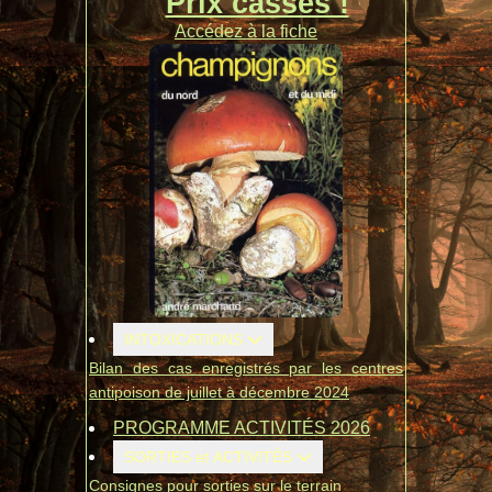
Prix cassés !
Accédez à la fiche
INTOXICATIONS
Bilan des cas enregistrés par les centres
antipoison de juillet à décembre 2024
PROGRAMME ACTIVITÉS 2026
SORTIES et ACTIVITÉS
Consignes pour sorties sur le terrain