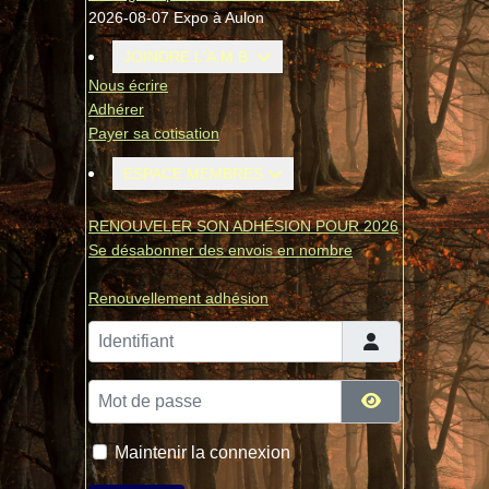
2026-08-07 Expo à Aulon
JOINDRE L'A.M.B.
Nous écrire
Adhérer
Payer sa cotisation
ESPACE MEMBRES
RENOUVELER SON ADHÉSION POUR 2026
Se désabonner des envois en nombre
Renouvellement adhésion
Identifiant
Mot de passe
Afficher le mo
Maintenir la connexion