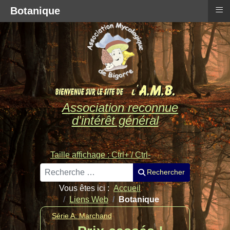
≡
Botanique
Association reconnue
d'intérêt général
Taille affichage : Ctrl+ / Ctrl-
Rechercher
Rechercher
Vous êtes ici :
Accueil
Liens Web
Botanique
Série A. Marchand