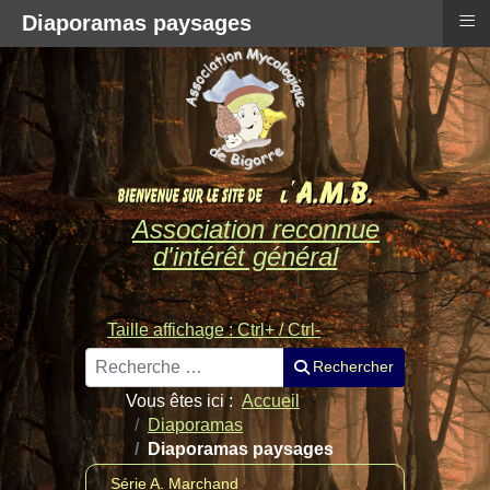
≡
Diaporamas paysages
Association reconnue
d'intérêt général
Taille affichage : Ctrl+ / Ctrl-
Rechercher
Rechercher
Vous êtes ici :
Accueil
Diaporamas
Diaporamas paysages
Série A. Marchand