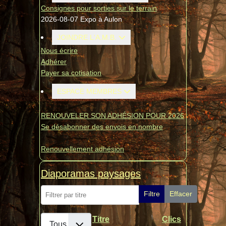
Consignes pour sorties sur le terrain
2026-08-07 Expo à Aulon
JOINDRE L'A.M.B.
Nous écrire
Adhérer
Payer sa cotisation
ESPACE MEMBRES
RENOUVELER SON ADHÉSION POUR 2026
Se désabonner des envois en nombre
Renouvellement adhésion
Diaporamas paysages
Filtrer par titre
Filtre
Effacer
Afficher #
Titre
Clics