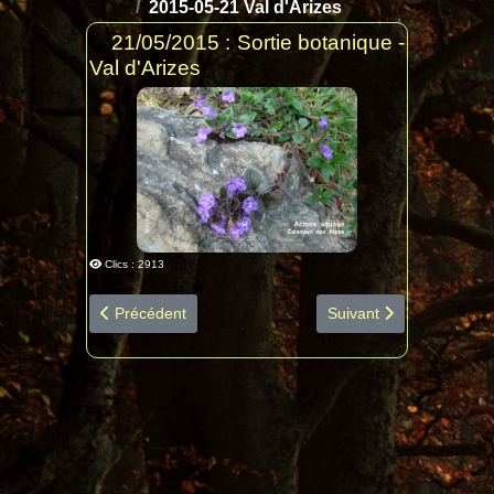
2015-05-21 Val d'Arizes
21/05/2015 : Sortie botanique -
Val d'Arizes
Clics : 2913
Article précédent : 2016-04-16 Laguian diapo espèces b
Article suivant : 2014
Précédent
Suivant