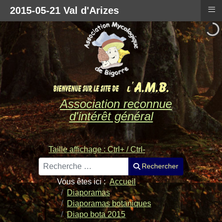
≡
2015-05-21 Val d'Arizes
Association reconnue
d'intérêt général
Taille affichage : Ctrl+ / Ctrl-
Rechercher
Rechercher
Vous êtes ici :
Accueil
Diaporamas
Diaporamas botaniques
Diapo bota 2015