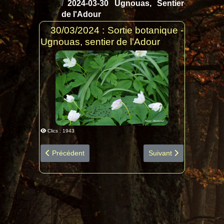
2024-03-30 Ugnouas, Sentier
de l'Adour
30/03/2024 : Sortie botanique -
Ugnouas, sentier de l'Adour
Clics : 1943
Article précédent : 2024-04-20 Lhez diapo espèces bota
Article suivant : 2023-
Précédent
Suivant