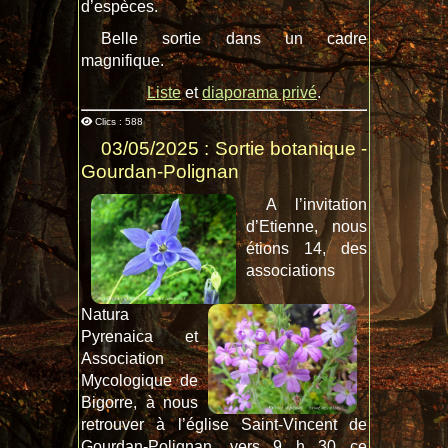
d’espèces.
Belle sortie dans un cadre
magnifique.
Liste
et
diaporama privé
.
Clics : 588
03/05/2025 : Sortie botanique -
Gourdan-Polignan
A l’invitation
d’Etienne, nous
étions 14, des
associations
Natura
Pyrenaica et
Association
Mycologique de
Bigorre, à nous
retrouver à l’église Saint-Vincent de
Gourdan-Polignan, vers 9 h 30 ce