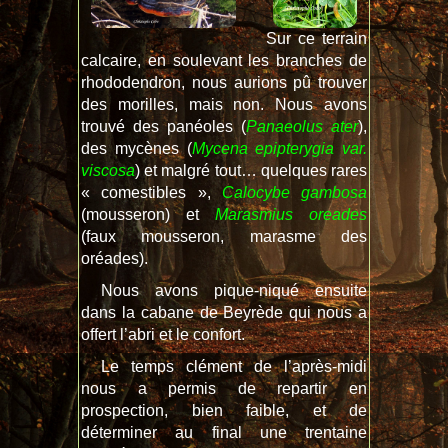
Sur ce terrain
calcaire, en soulevant les branches de
rhododendron, nous aurions pû trouver
des morilles, mais non. Nous avons
trouvé des panéoles (
Panaeolus ater
),
des mycènes (
Mycena epipterygia var.
viscosa
) et malgré tout… quelques rares
« comestibles »,
Calocybe gambosa
(mousseron) et
Marasmius oreades
(faux mousseron, marasme des
oréades).
Nous avons pique-niqué ensuite
dans la cabane de Beyrède qui nous a
offert l’abri et le confort.
Le temps clément de l’après-midi
nous a permis de repartir en
prospection, bien faible, et de
déterminer au final une trentaine