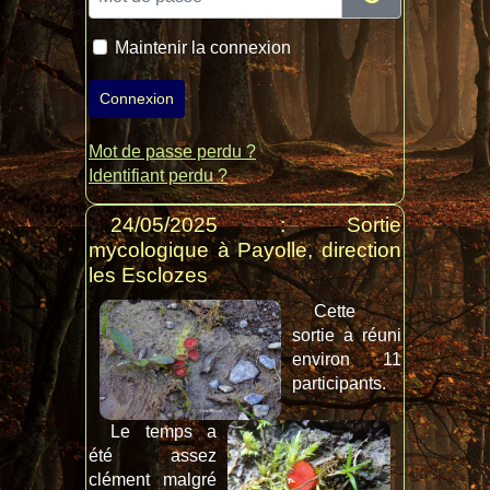
Maintenir la connexion
Connexion
Mot de passe perdu ?
Identifiant perdu ?
24/05/2025 : Sortie
mycologique à Payolle, direction
les Esclozes
Cette
sortie a réuni
environ 11
participants.
Le temps a
été assez
clément malgré