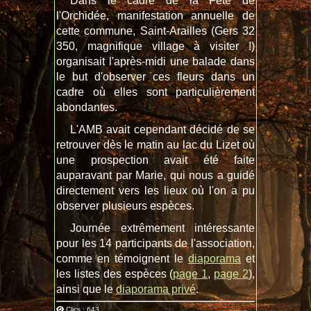
Dans le cadre de la Fête de
l'Orchidée, manifestation annuelle de
cette commune, Saint-Arailles (Gers 32
350, magnifique village à visiter !)
organisait l'après-midi une balade dans
le but d'observer ces fleurs dans un
cadre où elles sont particulièrement
abondantes.
L'AMB avait cependant décidé de se
retrouver dès le matin au lac du Lizet où
une prospection avait été faite
auparavant par Marie, qui nous a guidé
directement vers les lieux où l'on a pu
observer plusieurs espèces.
Journée extrêmement intéressante
pour les 14 participants de l'association,
comme en témoignent le
diaporama
et
les listes des espèces (
page 1
,
page 2
),
ainsi que le
diaporama privé
.
Clics : 643