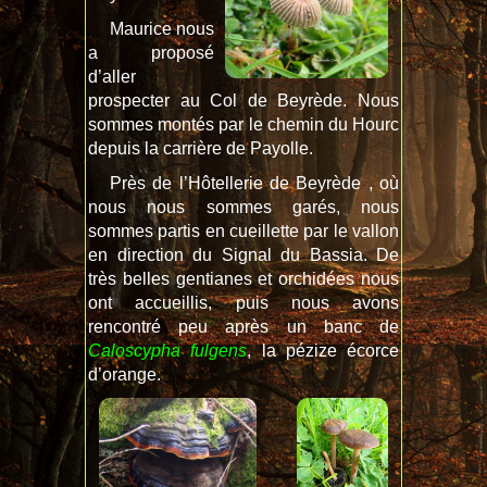
Maurice nous
a proposé
d’aller
prospecter au Col de Beyrède. Nous
sommes montés par le chemin du Hourc
depuis la carrière de Payolle.
Près de l’Hôtellerie de Beyrède , où
nous nous sommes garés, nous
sommes partis en cueillette par le vallon
en direction du Signal du Bassia. De
très belles gentianes et orchidées nous
ont accueillis, puis nous avons
rencontré peu après un banc de
Caloscypha fulgens
, la pézize écorce
d’orange.