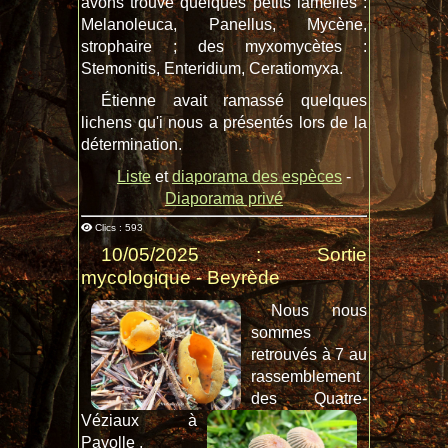
avons trouvé quelques petits lamellés :
Melanoleuca, Panellus, Mycène,
strophaire ; des myxomycètes :
Stemonitis, Enteridium, Ceratiomyxa.
Étienne avait ramassé quelques
lichens qu'i nous a présentés lors de la
détermination.
Liste
et
diaporama des espèces
-
Diaporama privé
Clics : 593
10/05/2025 : Sortie
mycologique - Beyrède
Nous nous
sommes
retrouvés à 7 au
rassemblement
des Quatre-
Véziaux à
Payolle .