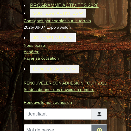
PROGRAMME ACTIVITÉS 2026
SORTIES et ACTIVITÉS
Consignes pour sorties sur le terrain
2026-08-07 Expo à Aulon
JOINDRE L'A.M.B.
Nous écrire
Adhérer
Payer sa cotisation
ESPACE MEMBRES
RENOUVELER SON ADHÉSION POUR 2026
Se désabonner des envois en nombre
Renouvellement adhésion
Identifiant
Mot de passe
Afficher le mo