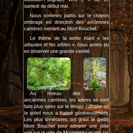
samedi de début mai.
Nous sommes partis sur le chemin
ombragé en direction des anciennes
carrières menant au Mont Bouchet.
Le thème de la sortie étant « les
arbustes et les arbres », nous avons pu
en observer une grande variété.
Au niveau des
anciennes carrières, les arbres se sont
faits plus rares sur le terrain calcaire où
le soleil nous a frappé généreusement.
Les plus téméraires ont gravi le (petit)
Mont Bouchet pour admirer une jolie
vue sur la ville de Montréjeau et son lac