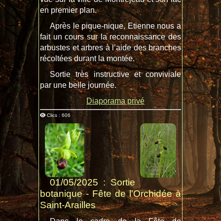
en premier plan.
Après le pique-nique, Etienne nous a
fait un cours sur la reconnaissance des
arbustes et arbres à l’aide des branches
récoltées durant la montée.
Sortie très instructive et conviviale
par une belle journée.
Diaporama privé
Clics : 606
01/05/2025 : Sortie
botanique - Fête de l'Orchidée à
Saint-Arailles