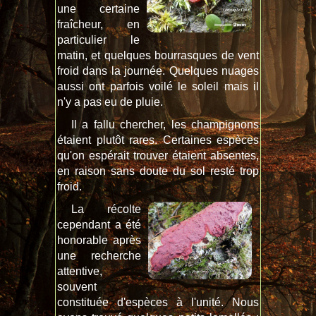
une certaine
fraîcheur, en
particulier le
matin, et quelques bourrasques de vent
froid dans la journée. Quelques nuages
aussi ont parfois voilé le soleil mais il
n'y a pas eu de pluie.
Il a fallu chercher, les champignons
étaient plutôt rares. Certaines espèces
qu'on espérait trouver étaient absentes,
en raison sans doute du sol resté trop
froid.
La récolte
cependant a été
honorable après
une recherche
attentive,
souvent
constituée d'espèces à l'unité. Nous