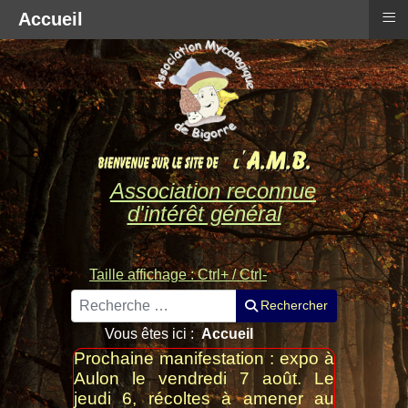
≡
Accueil
Association reconnue
d'intérêt général
Taille affichage : Ctrl+ / Ctrl-
Rechercher
Rechercher
Vous êtes ici :
Accueil
Prochaine manifestation : expo à
Aulon le vendredi 7 août. Le
jeudi 6, récoltes à amener au