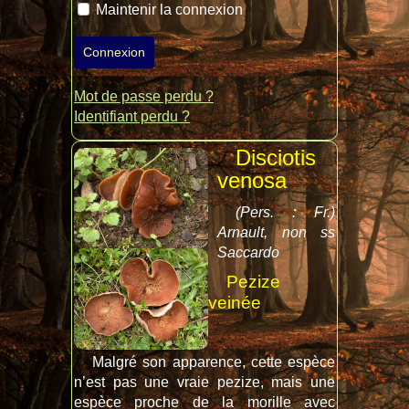
Maintenir la connexion
Connexion
Mot de passe perdu ?
Identifiant perdu ?
Disciotis
venosa
(Pers. : Fr.)
Arnault, non ss
Saccardo
Pezize
veinée
Malgré son apparence, cette espèce
n’est pas une vraie pezize, mais une
espèce proche de la morille avec