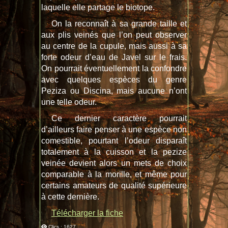
laquelle elle partage le biotope.
On la reconnaît à sa grande taille et
aux plis veinés que l’on peut observer
au centre de la cupule, mais aussi à sa
forte odeur d’eau de Javel sur le frais.
On pourrait éventuellement la confondre
avec quelques espèces du genre
Peziza ou Discina, mais aucune n’ont
une telle odeur.
Ce dernier caractère pourrait
d’ailleurs faire penser à une espèce non
comestible, pourtant l’odeur disparaît
totalement à la cuisson et la pezize
veinée devient alors un mets de choix
comparable à la morille, et même pour
certains amateurs de qualité supérieure
à cette dernière.
Télécharger la fiche
Clics : 1627