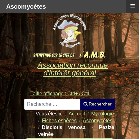
≡
Ascomycètes
Association reconnue
d'intérêt général
Taille affichage : Ctrl+ / Ctrl-
Rechercher
Rechercher
Vous êtes ici :
Accueil
Mycologie
Fiches espèces
Ascomycètes
Disciotis venosa - Pezize
veinée