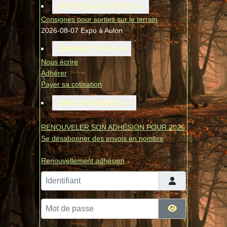
SORTIES et ACTIVITÉS
Consignes pour sorties sur le terrain
2026-08-07 Expo à Aulon
JOINDRE L'A.M.B.
Nous écrire
Adhérer
Payer sa cotisation
ESPACE MEMBRES
RENOUVELER SON ADHÉSION POUR 2026
Se désabonner des envois en nombre
Renouvellement adhésion
Identifiant
Mot de passe
Afficher le mo