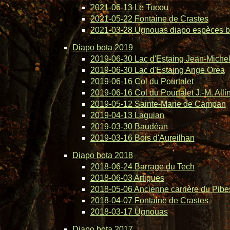
2021-06-13 Le Tucou
2021-05-22 Fontaine de Crastes
2021-03-28 Ugnouas diapo espèces b
Diapo bota 2019
2019-06-30 Lac d'Estaing Jean-Michel 
2019-06-30 Lac d'Estaing Ange Orea
2019-06-16 Col du Pourtalet
2019-06-16 Col du Pourtalet J.-M. Alli
2019-05-12 Sainte-Marie de Campan
2019-04-13 Laguian
2019-03-30 Baudéan
2019-03-16 Bois d'Aureilhan
Diapo bota 2018
2018-06-24 Barrage du Tech
2018-06-03 Artigues
2018-05-06 Ancienne carrière du Pibe
2018-04-07 Fontaine de Crastes
2018-03-17 Ugnouas
Diapo bota 2017