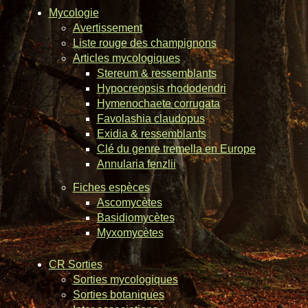
Mycologie
Avertissement
Liste rouge des champignons
Articles mycologiques
Stereum & ressemblants
Hypocreopsis rhododendri
Hymenochaete corrugata
Favolashia claudopus
Exidia & ressemblants
Clé du genre tremella en Europe
Annularia fenzlii
Fiches espèces
Ascomycètes
Basidiomycètes
Myxomycètes
CR Sorties
Sorties mycologiques
Sorties botaniques