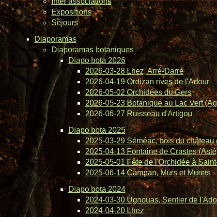
Inter associations
Expositions
Séjours
Diaporamas
Diaporamas botaniques
Diapo bota 2026
2026-03-28 Lhez, Arré-Darré
2026-04-19 Ordizan rives de l'Adour
2026-05-02 Orchidées du Gers
2026-05-23 Botanique au Lac Vert (Ag
2026-06-27 Ruisseau d'Artigou
Diapo bota 2025
2025-03-29 Séméac, bois du château 
2025-04-13 Fontaine de Crastes (Asté
2025-05-01 Fête de l'Orchidée à Saint-
2025-06-14 Campan, Murs et Murets
Diapo bota 2024
2024-03-30 Ugnouas, Sentier de l'Ado
2024-04-20 Lhez