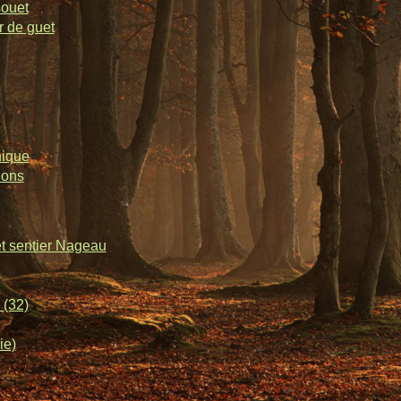
souet
r de guet
nique
lons
et sentier Nageau
 (32)
ie)