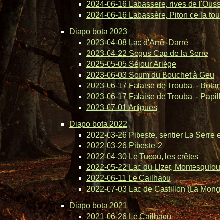
2024-06-16 Labassere, rives de l'Ous
2024-06-16 Labassère, Piton de la tou
Diapo bota 2023
2023-04-08 Lac d'Arrêt-Darré
2023-04-22 Segus Cap de la Serre
2025-05-05 Séjour Ariège
2023-06-03 Soum du Bouchet à Geu
2023-06-17 Falaise de Troubat - Bota
2023-06-17 Falaise de Troubat - Papil
2023-07-01 Artigues
Diapo bota 2022
2022-03-26 Pibeste, sentier La Serre 
2022-03-26 Pibeste-2
2022-04-30 Le Tucou, les crêtes
2022-05-22 Lac du Lizet, Montesquiou
2022-06-11 Le Cailhaou
2022-07-03 Lac de Castillon (La Mong
Diapo bota 2021
2021-06-26 Le Cailhaou