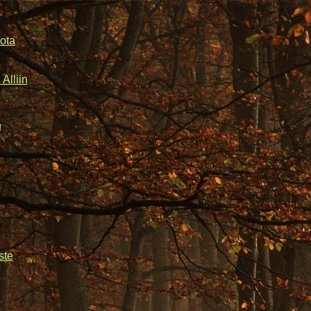
ota
Alliin
n
ste