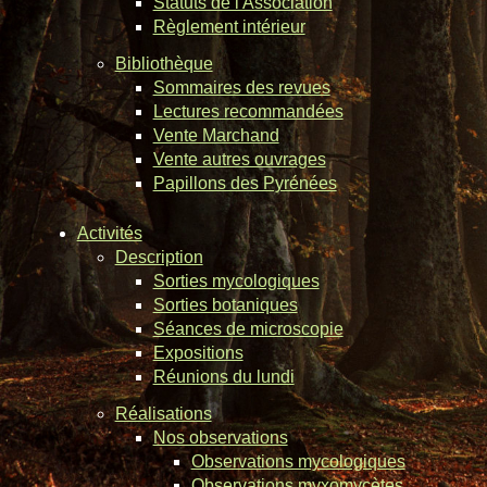
Statuts de l'Association
Règlement intérieur
Bibliothèque
Sommaires des revues
Lectures recommandées
Vente Marchand
Vente autres ouvrages
Papillons des Pyrénées
Activités
Description
Sorties mycologiques
Sorties botaniques
Séances de microscopie
Expositions
Réunions du lundi
Réalisations
Nos observations
Observations mycologiques
Observations myxomycètes