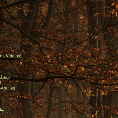
os-Vidalos)
d'eau
)
Arailles
ur