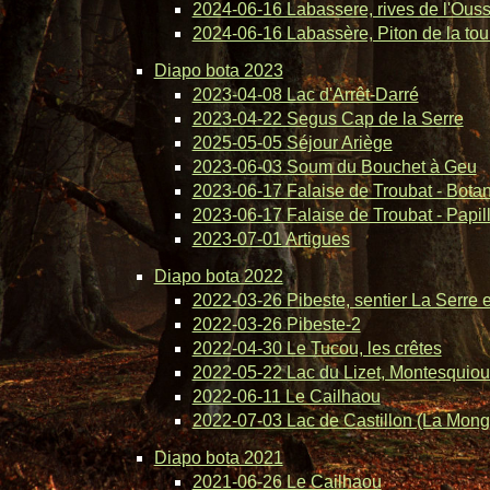
2024-06-16 Labassere, rives de l'Ous
2024-06-16 Labassère, Piton de la tou
Diapo bota 2023
2023-04-08 Lac d'Arrêt-Darré
2023-04-22 Segus Cap de la Serre
2025-05-05 Séjour Ariège
2023-06-03 Soum du Bouchet à Geu
2023-06-17 Falaise de Troubat - Bota
2023-06-17 Falaise de Troubat - Papil
2023-07-01 Artigues
Diapo bota 2022
2022-03-26 Pibeste, sentier La Serre 
2022-03-26 Pibeste-2
2022-04-30 Le Tucou, les crêtes
2022-05-22 Lac du Lizet, Montesquiou
2022-06-11 Le Cailhaou
2022-07-03 Lac de Castillon (La Mong
Diapo bota 2021
2021-06-26 Le Cailhaou