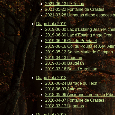
2021-06-13 Le Tucou
2021-05-22 Fontaine de Crastes
2021-03-28 Ugnouas diapo espèces b
Diapo bota 2019
2019-06-30 Lac d'Estaing Jean-Michel 
2019-06-30 Lac d'Estaing Ange Orea
2019-06-16 Col du Pourtalet
2019-06-16 Col du Pourtalet J.-M. Alli
2019-05-12 Sainte-Marie de Campan
2019-04-13 Laguian
2019-03-30 Baudéan
2019-03-16 Bois d'Aureilhan
Diapo bota 2018
2018-06-24 Barrage du Tech
2018-06-03 Artigues
2018-05-06 Ancienne carrière du Pibe
2018-04-07 Fontaine de Crastes
2018-03-17 Ugnouas
Diapo bota 2017