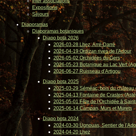
Inter associations
Expositions
Séjours
Diaporamas
Diaporamas botaniques
Diapo bota 2026
2026-03-28 Lhez, Arré-Darré
2026-04-19 Ordizan rives de l'Adour
2026-05-02 Orchidées du Gers
2026-05-23 Botanique au Lac Vert (Ag
2026-06-27 Ruisseau d'Artigou
Diapo bota 2025
2025-03-29 Séméac, bois du château 
2025-04-13 Fontaine de Crastes (Asté
2025-05-01 Fête de l'Orchidée à Saint-
2025-06-14 Campan, Murs et Murets
Diapo bota 2024
2024-03-30 Ugnouas, Sentier de l'Ado
2024-04-20 Lhez