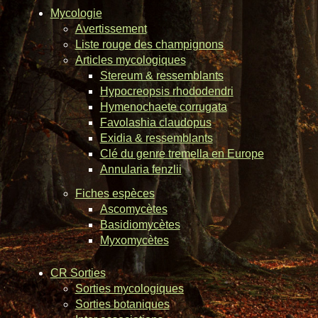
Mycologie
Avertissement
Liste rouge des champignons
Articles mycologiques
Stereum & ressemblants
Hypocreopsis rhododendri
Hymenochaete corrugata
Favolashia claudopus
Exidia & ressemblants
Clé du genre tremella en Europe
Annularia fenzlii
Fiches espèces
Ascomycètes
Basidiomycètes
Myxomycètes
CR Sorties
Sorties mycologiques
Sorties botaniques