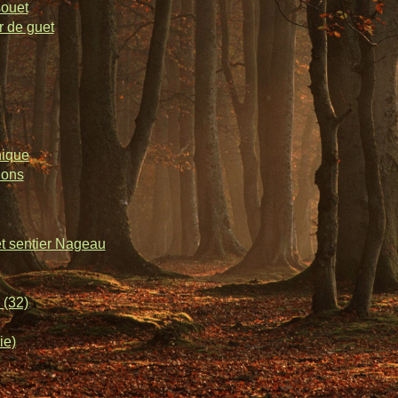
souet
r de guet
nique
lons
et sentier Nageau
 (32)
ie)