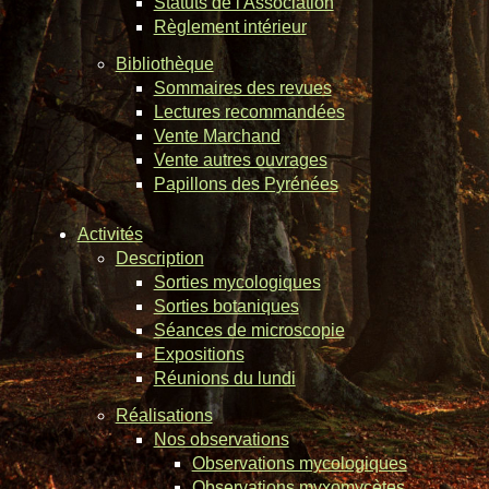
Statuts de l'Association
Règlement intérieur
Bibliothèque
Sommaires des revues
Lectures recommandées
Vente Marchand
Vente autres ouvrages
Papillons des Pyrénées
Activités
Description
Sorties mycologiques
Sorties botaniques
Séances de microscopie
Expositions
Réunions du lundi
Réalisations
Nos observations
Observations mycologiques
Observations myxomycètes