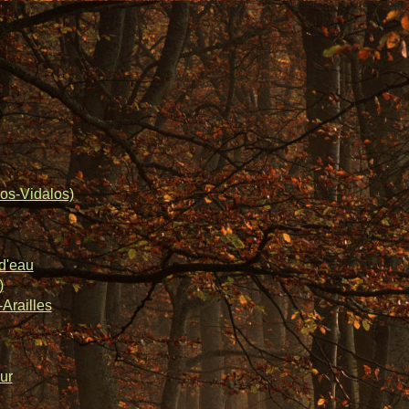
os-Vidalos)
d'eau
)
Arailles
ur