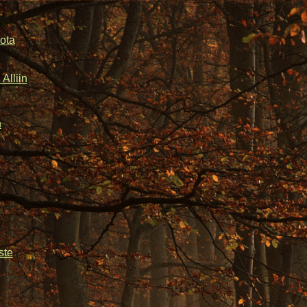
ota
Alliin
n
ste