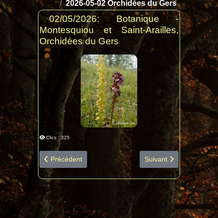
2026-05-02 Orchidées du Gers
02/05/2026: Botanique -
Montesquiou et Saint-Arailles,
Orchidées du Gers
Clics : 325
Article précédent : 2026-05-23 Lac vert diapo espèces
Article suivant : 2026-0
Précédent
Suivant