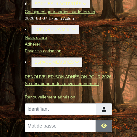
SORTIES et ACTIVITÉS
Consignes pour sorties sur le terrain
2026-08-07 Expo à Aulon
JOINDRE L'A.M.B.
Nous écrire
Adhérer
Payer sa cotisation
ESPACE MEMBRES
RENOUVELER SON ADHÉSION POUR 2026
Se désabonner des envois en nombre
Renouvellement adhésion
Identifiant
Mot de passe
Afficher le mo