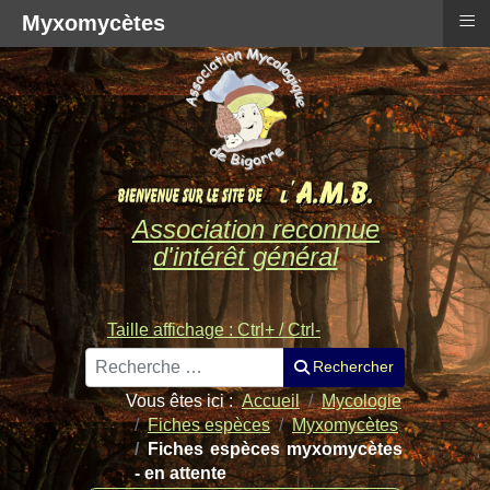
≡
Myxomycètes
Association reconnue
d'intérêt général
Taille affichage : Ctrl+ / Ctrl-
Rechercher
Rechercher
Vous êtes ici :
Accueil
Mycologie
Fiches espèces
Myxomycètes
Fiches espèces myxomycètes
- en attente