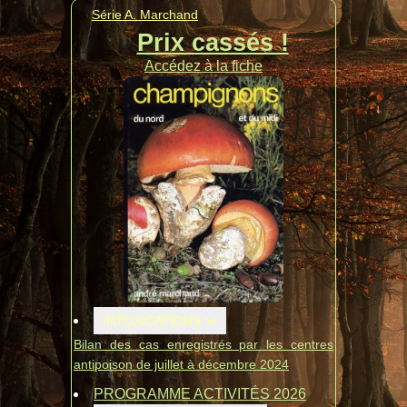
Série A. Marchand
Prix cassés !
Accédez à la fiche
INTOXICATIONS
Bilan des cas enregistrés par les centres
antipoison de juillet à décembre 2024
PROGRAMME ACTIVITÉS 2026