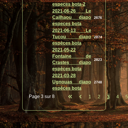
especes bota-2
2021-06-26 Le
Cailhaou diapo
2676
especes bota
2021-06-13 Le
Tucou diapo
2874
espèces bota
2021-05-22
Fontaine de
2823
Crastes diapo
espèces bota
2021-03-28
Ugnouas diapo
2748
espèces bota
Page 3 sur 8
3
1
2
4
5