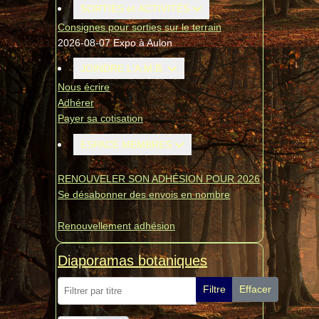
SORTIES et ACTIVITÉS
Consignes pour sorties sur le terrain
2026-08-07 Expo à Aulon
JOINDRE L'A.M.B.
Nous écrire
Adhérer
Payer sa cotisation
ESPACE MEMBRES
RENOUVELER SON ADHÉSION POUR 2026
Se désabonner des envois en nombre
Renouvellement adhésion
Diaporamas botaniques
Filtrer par titre
Filtre
Effacer