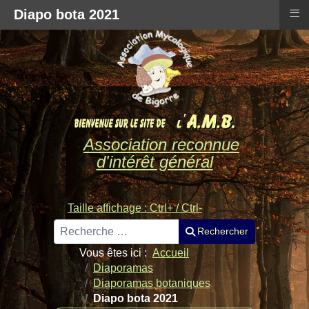
≡
Diapo bota 2021
Association reconnue
d'intérêt général
Taille affichage : Ctrl+ / Ctrl-
Rechercher
Rechercher
Vous êtes ici :
Accueil
Diaporamas
Diaporamas botaniques
Diapo bota 2021