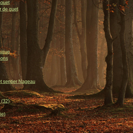
souet
r de guet
nique
lons
et sentier Nageau
 (32)
ie)