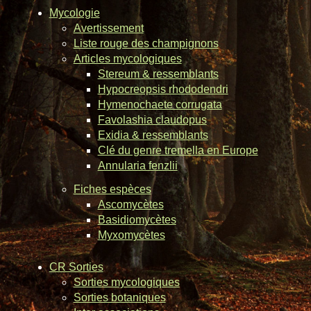
Mycologie
Avertissement
Liste rouge des champignons
Articles mycologiques
Stereum & ressemblants
Hypocreopsis rhododendri
Hymenochaete corrugata
Favolashia claudopus
Exidia & ressemblants
Clé du genre tremella en Europe
Annularia fenzlii
Fiches espèces
Ascomycètes
Basidiomycètes
Myxomycètes
CR Sorties
Sorties mycologiques
Sorties botaniques