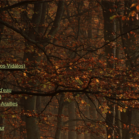
os-Vidalos)
d'eau
)
Arailles
ur