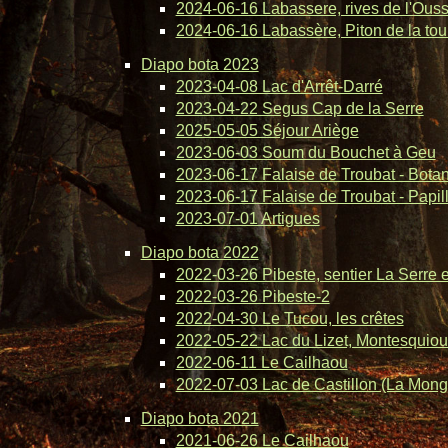
2024-06-16 Labassere, rives de l'Ous
2024-06-16 Labassère, Piton de la tou
Diapo bota 2023
2023-04-08 Lac d'Arrêt-Darré
2023-04-22 Segus Cap de la Serre
2025-05-05 Séjour Ariège
2023-06-03 Soum du Bouchet à Geu
2023-06-17 Falaise de Troubat - Bota
2023-06-17 Falaise de Troubat - Papil
2023-07-01 Artigues
Diapo bota 2022
2022-03-26 Pibeste, sentier La Serre 
2022-03-26 Pibeste-2
2022-04-30 Le Tucou, les crêtes
2022-05-22 Lac du Lizet, Montesquiou
2022-06-11 Le Cailhaou
2022-07-03 Lac de Castillon (La Mong
Diapo bota 2021
2021-06-26 Le Cailhaou