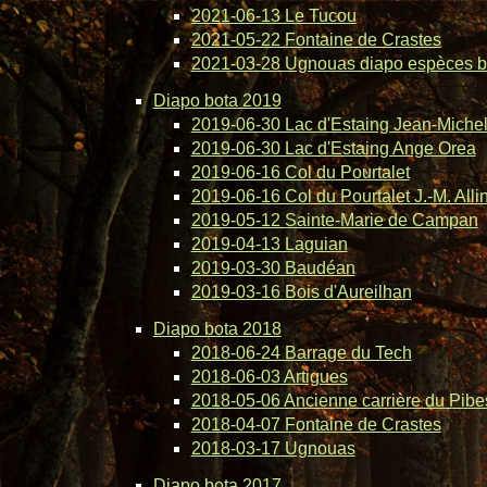
2021-06-13 Le Tucou
2021-05-22 Fontaine de Crastes
2021-03-28 Ugnouas diapo espèces b
Diapo bota 2019
2019-06-30 Lac d'Estaing Jean-Michel 
2019-06-30 Lac d'Estaing Ange Orea
2019-06-16 Col du Pourtalet
2019-06-16 Col du Pourtalet J.-M. Alli
2019-05-12 Sainte-Marie de Campan
2019-04-13 Laguian
2019-03-30 Baudéan
2019-03-16 Bois d'Aureilhan
Diapo bota 2018
2018-06-24 Barrage du Tech
2018-06-03 Artigues
2018-05-06 Ancienne carrière du Pibe
2018-04-07 Fontaine de Crastes
2018-03-17 Ugnouas
Diapo bota 2017