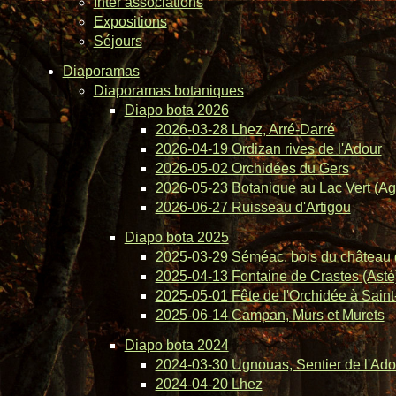
Inter associations
Expositions
Séjours
Diaporamas
Diaporamas botaniques
Diapo bota 2026
2026-03-28 Lhez, Arré-Darré
2026-04-19 Ordizan rives de l'Adour
2026-05-02 Orchidées du Gers
2026-05-23 Botanique au Lac Vert (Ag
2026-06-27 Ruisseau d'Artigou
Diapo bota 2025
2025-03-29 Séméac, bois du château 
2025-04-13 Fontaine de Crastes (Asté
2025-05-01 Fête de l'Orchidée à Saint-
2025-06-14 Campan, Murs et Murets
Diapo bota 2024
2024-03-30 Ugnouas, Sentier de l'Ado
2024-04-20 Lhez