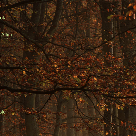
ota
Alliin
n
ste