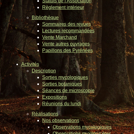
Statuts de l'Association
Règlement intérieur
Bibliothèque
Sommaires des revues
Lectures recommandées
Vente Marchand
Vente autres ouvrages
Papillons des Pyrénées
Activités
Description
Sorties mycologiques
Sorties botaniques
Séances de microscopie
Expositions
Réunions du lundi
Réalisations
Nos observations
Observations mycologiques
Observations myxomycètes