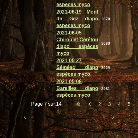
especes myco
2021-06-19 Mont
de Gez diapo
3070
especes myco
2021-06-05
Chiroulet Cérétou
3080
diapo espèces
myco
2021-05-27
Séméac diapo
3024
espèces myco
2021-05-08
Bareilles diapo
2981
espèces myco
Page 7 sur 14
2
3
4
5