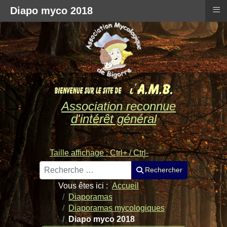
≡
Diapo myco 2018
Association reconnue
d'intérêt général
Taille affichage : Ctrl+ / Ctrl-
Rechercher
Rechercher
Vous êtes ici :
Accueil
Diaporamas
Diaporamas mycologiques
Diapo myco 2018