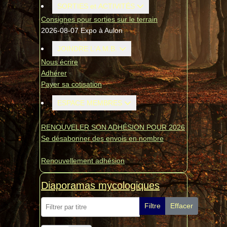
SORTIES et ACTIVITÉS
Consignes pour sorties sur le terrain
2026-08-07 Expo à Aulon
JOINDRE L'A.M.B.
Nous écrire
Adhérer
Payer sa cotisation
ESPACE MEMBRES
RENOUVELER SON ADHÉSION POUR 2026
Se désabonner des envois en nombre
Renouvellement adhésion
Diaporamas mycologiques
Filtrer par titre
Filtre
Effacer