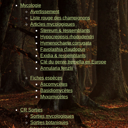
Mycologie
Avertissement
Liste rouge des champignons
Articles mycologiques
Stereum & ressemblants
Hypocreopsis rhododendri
Hymenochaete corrugata
Favolashia claudopus
Exidia & ressemblants
Clé du genre tremella en Europe
Annularia fenzlii
Fiches espèces
Ascomycètes
Basidiomycètes
Myxomycètes
CR Sorties
Sorties mycologiques
Sorties botaniques