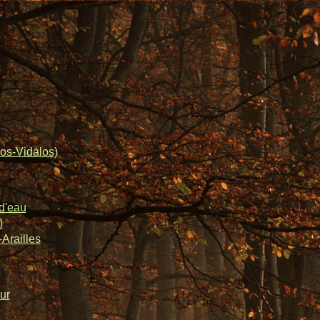
os-Vidalos)
d'eau
)
Arailles
ur