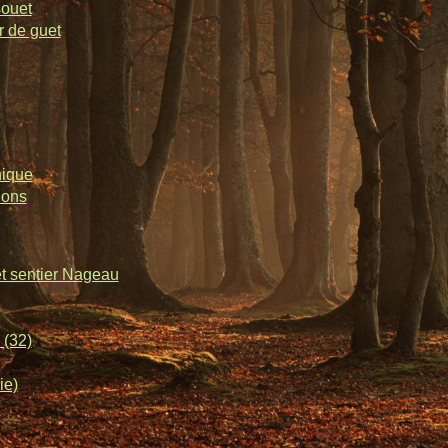
souet
r de guet
nique
lons
et sentier Nageau
 (32)
ie)