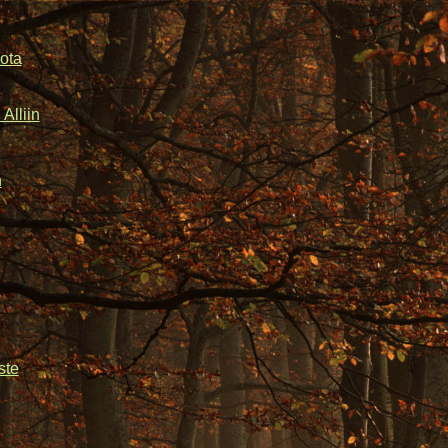
ota
Alliin
n
ste