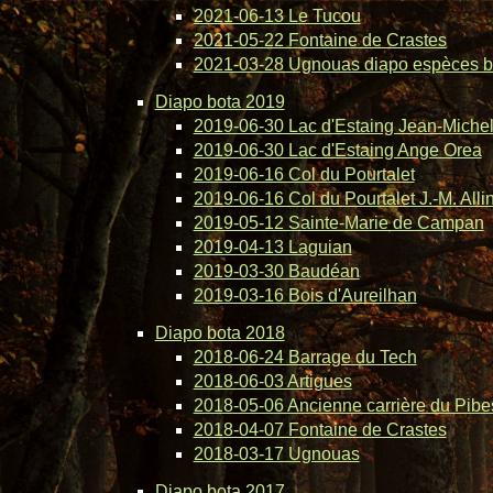
2021-06-13 Le Tucou
2021-05-22 Fontaine de Crastes
2021-03-28 Ugnouas diapo espèces b
Diapo bota 2019
2019-06-30 Lac d'Estaing Jean-Michel 
2019-06-30 Lac d'Estaing Ange Orea
2019-06-16 Col du Pourtalet
2019-06-16 Col du Pourtalet J.-M. Alli
2019-05-12 Sainte-Marie de Campan
2019-04-13 Laguian
2019-03-30 Baudéan
2019-03-16 Bois d'Aureilhan
Diapo bota 2018
2018-06-24 Barrage du Tech
2018-06-03 Artigues
2018-05-06 Ancienne carrière du Pibe
2018-04-07 Fontaine de Crastes
2018-03-17 Ugnouas
Diapo bota 2017