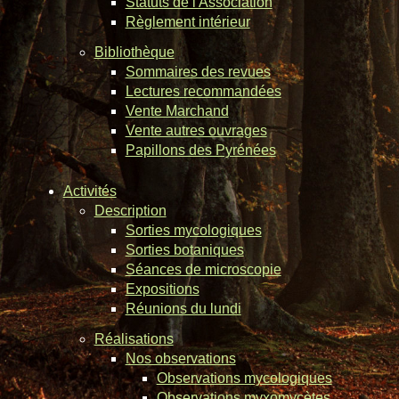
Statuts de l'Association
Règlement intérieur
Bibliothèque
Sommaires des revues
Lectures recommandées
Vente Marchand
Vente autres ouvrages
Papillons des Pyrénées
Activités
Description
Sorties mycologiques
Sorties botaniques
Séances de microscopie
Expositions
Réunions du lundi
Réalisations
Nos observations
Observations mycologiques
Observations myxomycètes