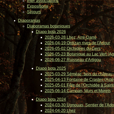
Inter associations
Expositions
Séjours
Diaporamas
Diaporamas botaniques
Diapo bota 2026
2026-03-28 Lhez, Arré-Darré
2026-04-19 Ordizan rives de l'Adour
2026-05-02 Orchidées du Gers
2026-05-23 Botanique au Lac Vert (Ag
2026-06-27 Ruisseau d'Artigou
Diapo bota 2025
2025-03-29 Séméac, bois du château 
2025-04-13 Fontaine de Crastes (Asté
2025-05-01 Fête de l'Orchidée à Saint-
2025-06-14 Campan, Murs et Murets
Diapo bota 2024
2024-03-30 Ugnouas, Sentier de l'Ado
2024-04-20 Lhez