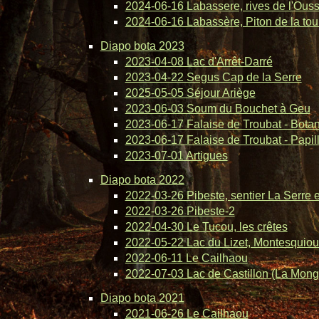
2024-06-16 Labassere, rives de l'Ous
2024-06-16 Labassère, Piton de la tou
Diapo bota 2023
2023-04-08 Lac d'Arrêt-Darré
2023-04-22 Segus Cap de la Serre
2025-05-05 Séjour Ariège
2023-06-03 Soum du Bouchet à Geu
2023-06-17 Falaise de Troubat - Bota
2023-06-17 Falaise de Troubat - Papil
2023-07-01 Artigues
Diapo bota 2022
2022-03-26 Pibeste, sentier La Serre 
2022-03-26 Pibeste-2
2022-04-30 Le Tucou, les crêtes
2022-05-22 Lac du Lizet, Montesquiou
2022-06-11 Le Cailhaou
2022-07-03 Lac de Castillon (La Mong
Diapo bota 2021
2021-06-26 Le Cailhaou